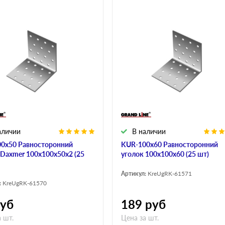
аличии
В наличии
0х50 Равносторонний
KUR-100х60 Равносторонний
 Daxmer 100х100х50х2 (25
уголок 100х100х60 (25 шт)
Артикул:
KreUgRK-61571
:
KreUgRK-61570
уб
189
руб
 шт.
Цена за шт.