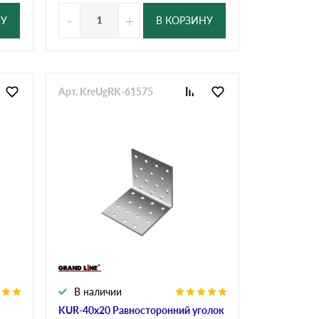
-
+
НУ
В КОРЗИНУ
Арт. KreUgRK-61575
В наличии
KUR-40х20 Равносторонний уголок