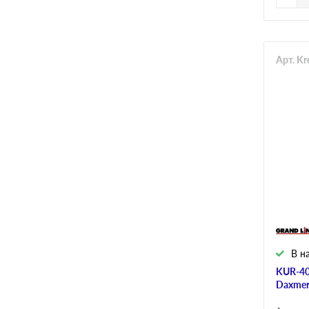
Арт. K
В н
KUR-40
Daxmer