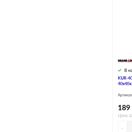
В н
KUR-40
40х40х
Артикул
189
Цена за
-