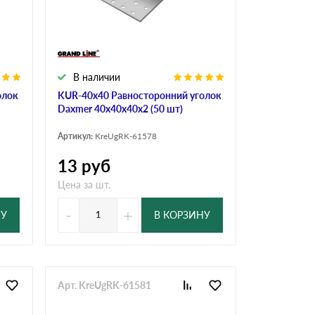
В наличии
олок
KUR-40х40 Равносторонний уголок
Daxmer 40х40х40х2 (50 шт)
Артикул:
KreUgRK-61578
13
руб
Цена за шт.
-
+
НУ
В КОРЗИНУ
Арт. KreUgRK-61581