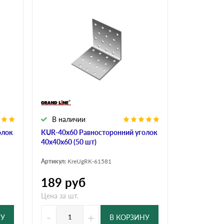
В наличии
олок
KUR-40х60 Равносторонний уголок
40х40х60 (50 шт)
Артикул:
KreUgRK-61581
189
руб
Цена за шт.
-
+
НУ
В КОРЗИНУ