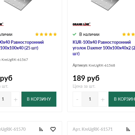
дулин
Ондулин Смарт
аличии
В наличии
кий
Шифер для грядок
0х40 Равносторонний
KUR-100х40 Равносторонний
 100х100х40 (25 шт)
уголок Daxmer 100х100х40х2 (
шт)
:
KreUgRK-61567
новой
Артикул:
KreUgRK-61568
руб
189
руб
 шт.
Цена за шт.
+
-
+
В КОРЗИНУ
В КОРЗИ
reUgRK-61570
Арт. KreUgRK-61571