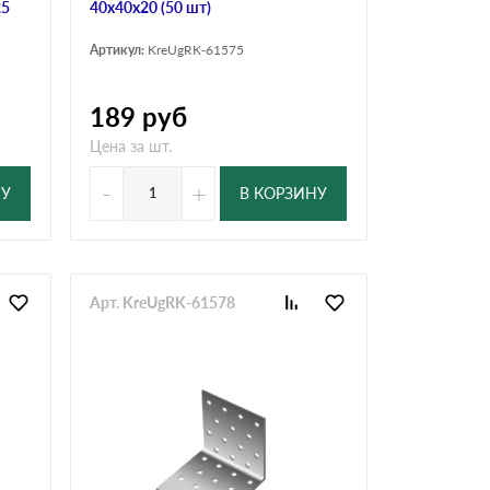
25
40х40х20 (50 шт)
Артикул:
KreUgRK-61575
189
руб
Цена за шт.
-
+
НУ
В КОРЗИНУ
Арт. KreUgRK-61578