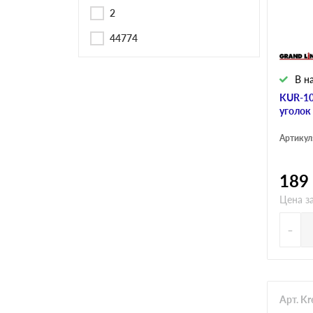
Черепица Он
2
44774
Шифер
В н
Шифер плос
KUR-10
уголок
Артикул
Шифер 7-вол
189
Цена за
-
Арт. K