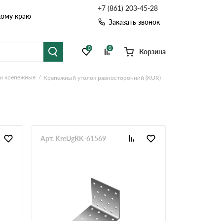
+7 (861) 203-45-28
кому краю
Заказать звонок
0
0
Корзина
и крепежныe
Крепежный уголок равносторонний (KUR)
я черепица
Рулонная кровля
цементная черепица
Фальцевая кровля
точные системы
Софиты
Арт. KreUgRK-61569
Комплектующие д