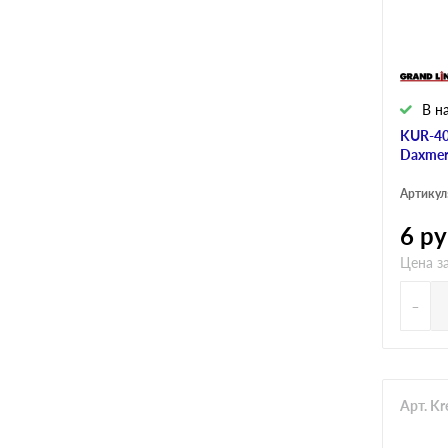
В н
KUR-40
Daxmer
Артикул
6
ру
Цена за
-
Арт. K