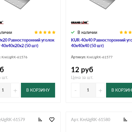
аличии
В наличии
х20 Равносторонний уголок
KUR-40х40 Равносторонний уг
 40х40х20х2 (50 шт)
40х40х40 (50 шт)
:
KreUgRK-61576
Артикул:
KreUgRK-61577
б
12
руб
 шт.
Цена за шт.
+
-
+
В КОРЗИНУ
В КОРЗИ
reUgRK-61579
Арт. KreUgRK-61580