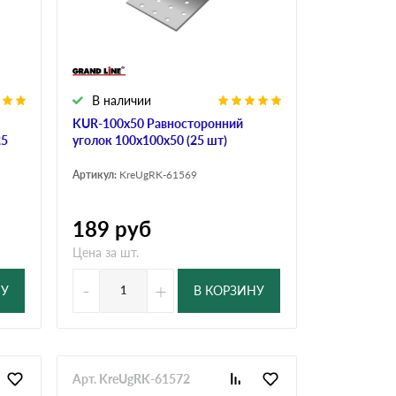
Ондутисс
Ондулина
В наличии
Шифер волновой
Шифер 8-волново
KUR-100х50 Равносторонний
25
уголок 100х100х50 (25 шт)
Артикул:
KreUgRK-61569
189
руб
Цена за шт.
-
+
НУ
В КОРЗИНУ
Арт. KreUgRK-61572