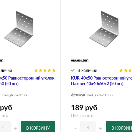
аличии
В наличии
х50 Равносторонний уголок
KUR-40х50 Равносторонний уг
50 (50 шт)
Daxmer 40х40х50х2 (50 шт)
:
KreUgRK-61579
Артикул:
KreUgRK-61580
руб
189
руб
 шт.
Цена за шт.
+
-
+
В КОРЗИНУ
В КОРЗИ