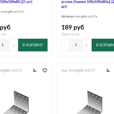
 100х100х80 (25 шт)
уголок Daxmer 100х100х80х2 (
шт)
:
KreUgRK-61573
Артикул:
KreUgRK-61574
руб
189
руб
 шт.
Цена за шт.
+
-
+
В КОРЗИНУ
В КОРЗИ
reUgRK-61576
Арт. KreUgRK-61577