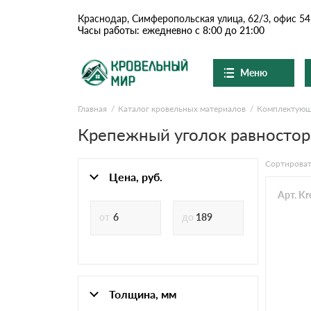
Краснодар, Симферопольская улица, 62/3, офис 54
Часы работы: ежедневно с 8:00 до 21:00
Меню
Главная
Каталог кровельных материалов
Комплектую
Ондулин и шифер
О компании
Доставка и оплата
Крепежный уголок равносторо
Вопросы-ответы
Цементно-песчаная чер
Акции
Сортироват
Контакты
Цена, руб.
Сланцевая кровля
Арт. K
Доборные элементы
Ондулин
Толщина, мм