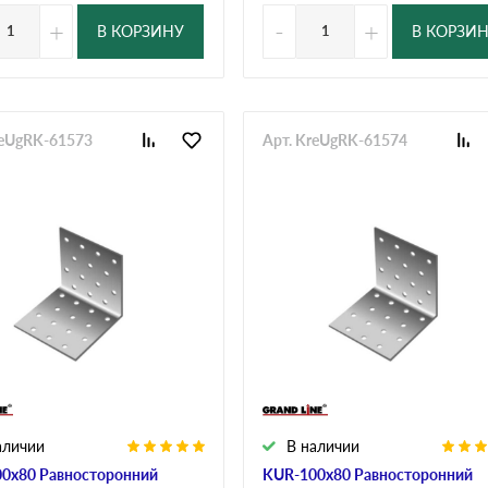
+
-
+
В КОРЗИНУ
В КОРЗИ
reUgRK-61573
Арт. KreUgRK-61574
аличии
В наличии
0х80 Равносторонний
KUR-100х80 Равносторонний