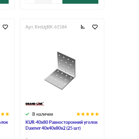
Арт. KreUgRK-61584
В наличии
олок
KUR-40х80 Равносторонний уголок
Daxmer 40х40х80х2 (25 шт)