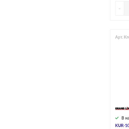
-
Арт. K
В н
KUR-10