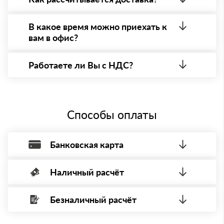
товарно-транспортную накладную.
После оформления заявки с Вами свяжется
персональный менеджер для уточнения деталей
В какое время можно приехать к
заказа. Далее он передает заявку нашему логисту
вам в офис?
для оценки стоимости и сроков доставки, которые
впоследствии и оглашаются заказчику.
Вы можете приехать к нам в офис по адресу:
Краснодар, Симферопольская улица, 62/3, офис 54
Работаете ли Вы с НДС?
Режим работы: с 8:00-21:00.
Да, мы работаем с НДС 20% — то есть на общей
системе налогообложения.
Способы оплаты
Банковская карта
Наличный расчёт
Оплата банковской картой, через Интернет, возможна через
системы электронных платежей.
Безналичный расчёт
Вы можете оплатить наличными по факту приема
Минимальная сумма платежа — 1 рубль.
материала после проверки качества и количества
Максимальная сумма платежа отсутствует.
заказанного материала.