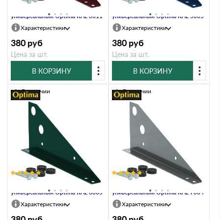
Кронштейн снегозадержателя
Кронштейн снегозадержателя
универсальный Optima RAL 3011
универсальный Optima RAL 5005
Характеристики
Характеристики
380
руб
380
руб
Цена за шт.
Цена за шт.
В КОРЗИНУ
В КОРЗИНУ
В наличии
В наличии
Кронштейн снегозадержателя
Кронштейн снегозадержателя
универсальный Optima RAL 6005
универсальный Optima RAL 7004
Характеристики
Характеристики
380
руб
380
руб