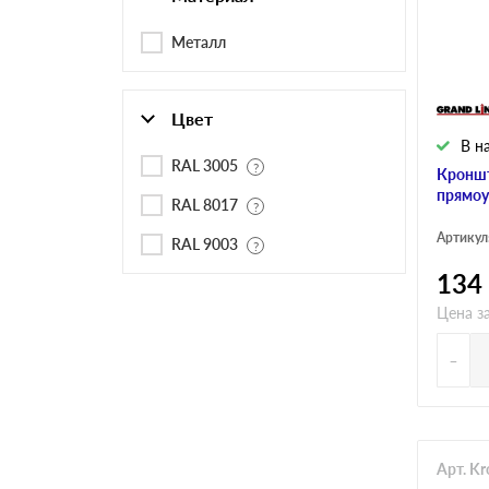
Черепица Он
Металл
Шифер
Цвет
Шифер плос
В н
RAL 3005
Кроншт
прямоу
RAL 8017
Шифер 7-вол
Артикул
RAL 9003
134
Цена з
-
Арт. K