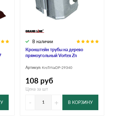
Ондутисс
Ондулина
Шифер волновой
Шифер 8-волново
В наличии
Кронштейн трубы на дерево
7
прямоугольный Vortex Zn
Артикул:
KroTrNaDP-29340
108
руб
Цена за шт
-
+
НУ
В КОРЗИНУ