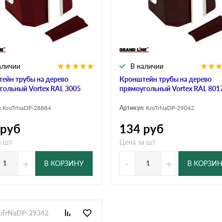
дулин
Ондулин Смарт
кий
Шифер для грядок
аличии
В наличии
ейн трубы на дерево
Кронштейн трубы на дерево
гольный Vortex RAL 3005
прямоугольный Vortex RAL 801
новой
:
KroTrNaDP-28884
Артикул:
KroTrNaDP-29042
руб
134
руб
а шт
Цена за шт
+
-
+
В КОРЗИНУ
В КОРЗИ
roTrNaDP-29342