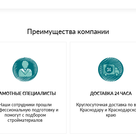
иема материала после проверки качества и количества заказанного
15 и не более 19 символов
е номенклатуру товара, количество. После оплаты осуществляется 
щим банковским картам
Преимущества компании
РАМОТНЫЕ СПЕЦИАЛИСТЫ
ДОСТАВКА 24 ЧАСА
Наши сотрудники прошли
Круглосуточная доставка по 
фессиональную подготовку и
Краснодару и Краснодарск
помогут с подбором
краю
стройматериалов