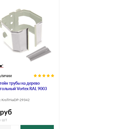
аличии
ейн трубы на дерево
гольный Vortex RAL 9003
:
KroTrNaDP-29342
руб
а шт