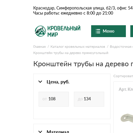
Краснодар, Симферопольская улица, 62/3, офис 54
Часы работы: ежедневно с 8:00 до 21:00
Меню
Главная
Каталог кровельных материалов
Водосточная 
Ондулин и шифер
О компании
Кронштейн трубы на дерево прямоугольный
Доставка и оплата
Вопросы-ответы
Кронштейн трубы на дерево 
Цементно-песчаная чер
Акции
Контакты
Сортироват
Цена, руб.
Сланцевая кровля
Арт. K
Доборные элементы
Ондулин
Материал