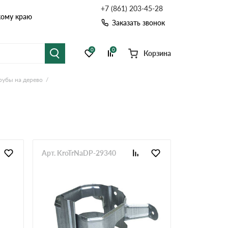
+7 (861) 203-45-28
кому краю
Заказать звонок
0
0
Корзина
рубы на дерево
я черепица
Рулонная кровля
цементная черепица
Фальцевая кровля
точные системы
Софиты
Арт. KroTrNaDP-29340
Комплектующие д