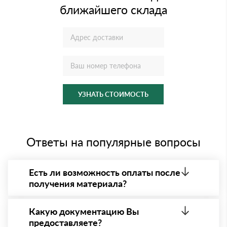
ближайшего склада
УЗНАТЬ СТОИМОСТЬ
Ответы на популярные вопросы
Есть ли возможность оплаты после
получения материала?
Да. Самый распространенный способ оплаты у нас
- оплата по факту получения товара. При этом,
Какую документацию Вы
если доставленный товар был ненадлежащего
предоставляете?