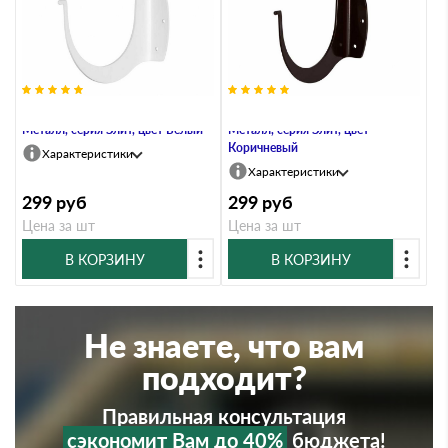
Кронштейн жёлоба малый,
Кронштейн жёлоба малый,
Металл, серия Элит, цвет Белый
Металл, серия Элит, цвет
Коричневый
Характеристики
Характеристики
299
руб
299
руб
Цена за шт
Цена за шт
В КОРЗИНУ
В КОРЗИНУ
Не знаете, что вам
подходит?
Правильная консультация
сэкономит Вам до 40%
бюджета!