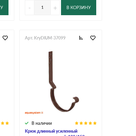
-
+
НУ
В КОРЗИНУ
Арт. KryDlUM-37099
В наличии
Крюк длинный усиленный