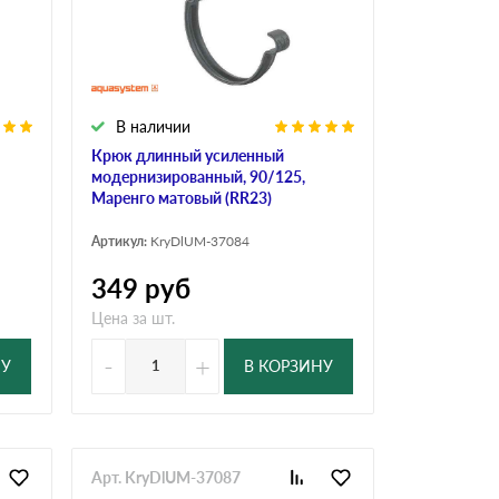
Ондутисс
Ондулина
В наличии
Шифер волновой
Шифер 8-волново
Крюк длинный усиленный
модернизированный, 90/125,
Маренго матовый (RR23)
Артикул:
KryDlUM-37084
349
руб
Цена за шт.
-
+
НУ
В КОРЗИНУ
Арт. KryDlUM-37087