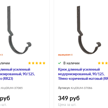
аличии
В наличии
линный усиленный
Крюк длинный усиленный
изированный, 90/125,
модернизированный, 90/125,
о (RR23)
Тёмно-коричневый матовый (RR
:
KryDlUM-37085
Артикул:
KryDlUM-37086
руб
349
руб
 шт.
Цена за шт.