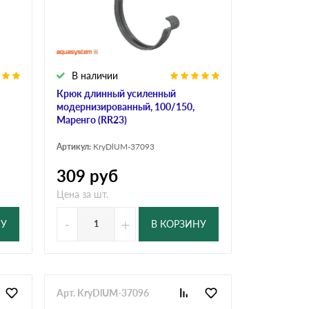
В наличии
Крюк длинный усиленный
модернизированный, 100/150,
Маренго (RR23)
Артикул:
KryDlUM-37093
309
руб
Цена за шт.
-
+
НУ
В КОРЗИНУ
Арт. KryDlUM-37096