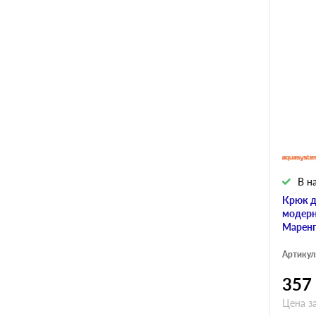
В н
Крюк д
модерн
Маренг
Артикул
357
Цена за