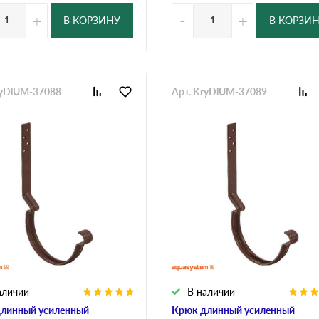
+
-
+
В КОРЗИНУ
В КОРЗИ
ryDlUM-37088
Арт. KryDlUM-37089
аличии
В наличии
линный усиленный
Крюк длинный усиленный