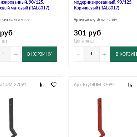
изированный, 90/125,
модернизированный, 90/125,
евый матовый (RAL8017)
Коричневый (RAL8017)
:
KryDlUM-37088
Артикул:
KryDlUM-37089
руб
301
руб
 шт.
Цена за шт.
+
-
+
В КОРЗИНУ
В КОРЗИ
ryDlUM-37091
Арт. KryDlUM-37092