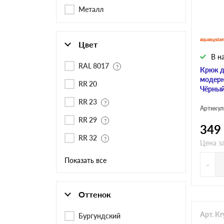
Черепица Он
Металл
Шифер
Цвет
В н
Шифер плос
RAL 8017
Крюк д
модерн
RR 20
Чёрный
RR 23
Шифер 7-вол
Артикул
RR 29
349
RR 32
Цена за
Показать все
-
Оттенок
Арт. K
Бургундский