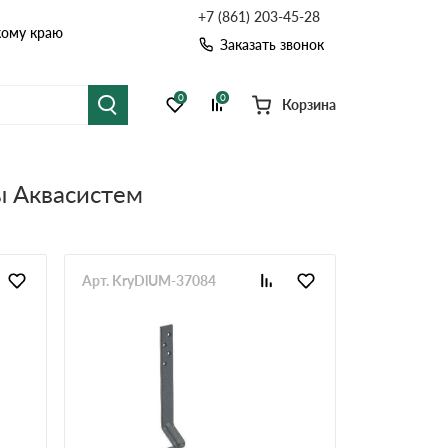
+7 (861) 203-45-28
кому краю
Заказать звонок
0
0
Корзина
я черепица
Рулонная кровля
 Аквасистем
цементная черепица
Фальцевая кровля
точные системы
Софиты
Арт. KryDlUM-37084
Комплектующие д