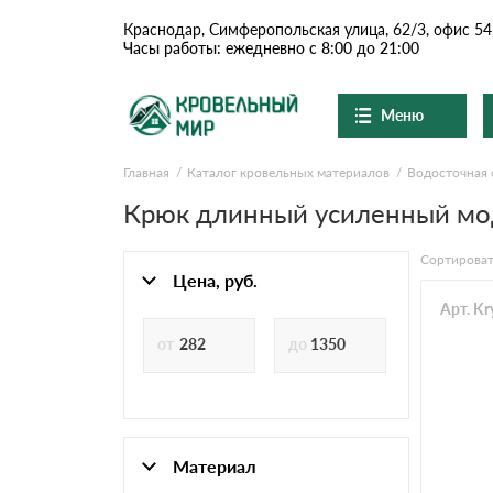
Краснодар, Симферопольская улица, 62/3, офис 54
Часы работы: ежедневно с 8:00 до 21:00
Меню
Главная
Каталог кровельных материалов
Водосточная 
Ондулин и шифер
О компании
Доставка и оплата
Крюк длинный усиленный мо
Вопросы-ответы
Цементно-песчаная чер
Акции
Сортироват
Контакты
Цена, руб.
Сланцевая кровля
Арт. K
Доборные элементы
Ондулин
Материал