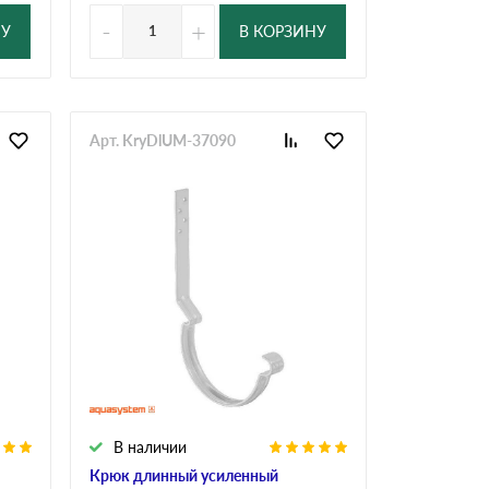
-
+
НУ
В КОРЗИНУ
Арт. KryDlUM-37090
В наличии
Крюк длинный усиленный