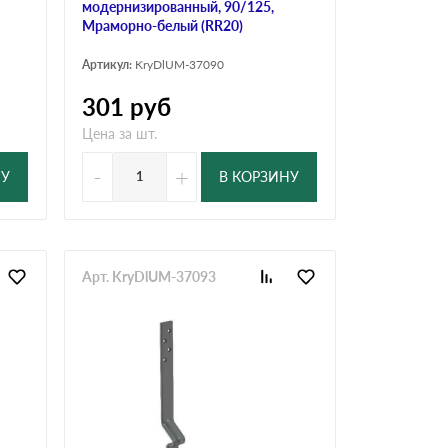
модернизированный, 90/125,
Мраморно-белый (RR20)
Артикул:
KryDlUM-37090
301
руб
Цена за шт.
-
+
НУ
В КОРЗИНУ
Арт. KryDlUM-37093