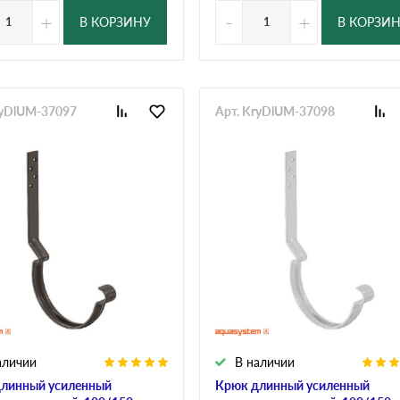
+
-
+
В КОРЗИНУ
В КОРЗИ
ryDlUM-37097
Арт. KryDlUM-37098
аличии
В наличии
линный усиленный
Крюк длинный усиленный