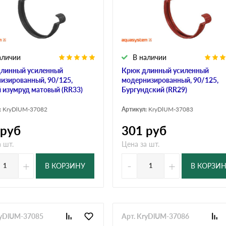
дулин
Ондулин Смарт
аличии
В наличии
кий
Шифер для грядок
линный усиленный
Крюк длинный усиленный
изированный, 90/125,
модернизированный, 90/125,
 изумруд матовый (RR33)
Бургундский (RR29)
новой
:
KryDlUM-37082
Артикул:
KryDlUM-37083
руб
301
руб
 шт.
Цена за шт.
+
-
+
В КОРЗИНУ
В КОРЗИ
ryDlUM-37085
Арт. KryDlUM-37086