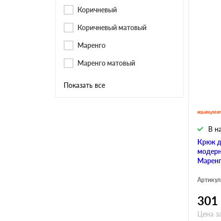
Коричневый
Коричневый матовый
Маренго
Маренго матовый
Показать все
В н
Крюк д
модерн
Маренг
Артикул
301
Цена за