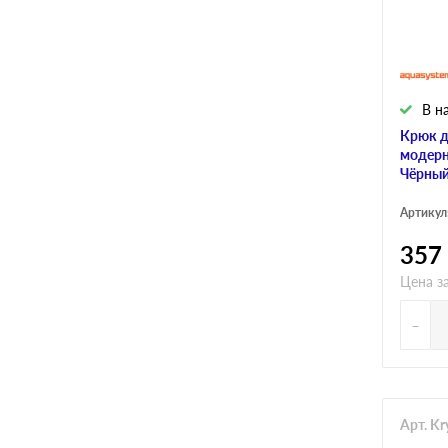
В н
Крюк д
модерн
Чёрный
Артикул
357
Цена за
-
Арт. K