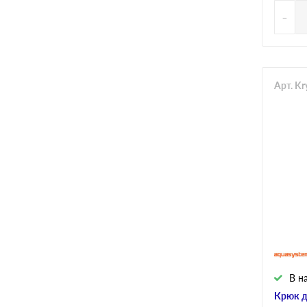
-
Арт. K
В н
Крюк д