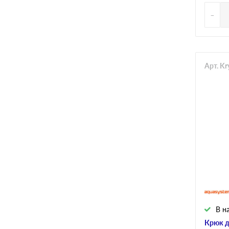
-
Арт. K
В н
Крюк д