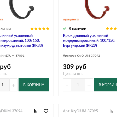
аличии
В наличии
линный усиленный
Крюк длинный усиленный
изированный, 100/150,
модернизированный, 100/150,
 изумруд матовый (RR33)
Бургундский (RR29)
:
KryDlUM-37091
Артикул:
KryDlUM-37092
руб
309
руб
 шт.
Цена за шт.
+
-
+
В КОРЗИНУ
В КОРЗИ
ryDlUM-37094
Арт. KryDlUM-37095