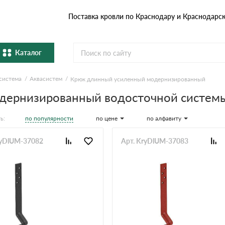
Поставка кровли по Краснодару и Краснодарс
Каталог
система
Аквасистем
Крюк длинный усиленный модернизированный
Металлочерепица
Гибка
дернизированный водосточной системы
Натуральная керамическая
епица
Фибро
черепица
по популярности
по цене
по алфавиту
ь:
Профнастил и штакетник
Водос
ryDlUM-37082
Арт. KryDlUM-37083
Комплектующие