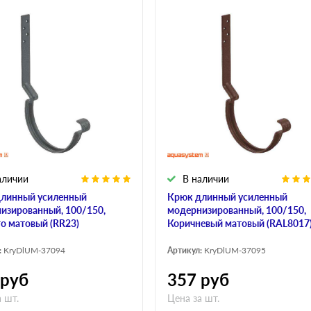
аличии
В наличии
линный усиленный
Крюк длинный усиленный
изированный, 100/150,
модернизированный, 100/150,
о матовый (RR23)
Коричневый матовый (RAL8017
:
KryDlUM-37094
Артикул:
KryDlUM-37095
руб
357
руб
 шт.
Цена за шт.