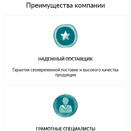
символов
либо Вы забираете товар со склада самовывоза.
Преимущества компании
Мы принимаем платежи с сайта по следующим банковским
картам
НАДЕЖНЫЙ ПОСТАВЩИК
Гарантия своевременной поставки и высокого качества
продукции
ГРАМОТНЫЕ СПЕЦИАЛИСТЫ