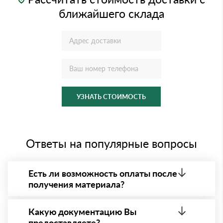
ближайшего склада
УЗНАТЬ СТОИМОСТЬ
Ответы на популярные вопросы
Есть ли возможность оплаты после
получения материала?
Да. Самый распространенный способ оплаты у нас
- оплата по факту получения товара. При этом,
Какую документацию Вы
если доставленный товар был ненадлежащего
предоставляете?