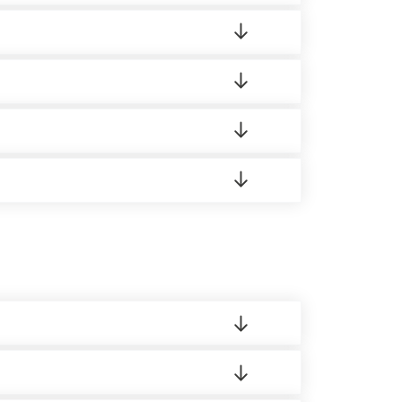
ленный товар был ненадлежащего качества,
ортную накладную.
редает заявку нашему логисту для оценки
 8:00-21:00.