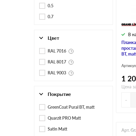
Черепица Он
0.5
0.7
Шифер
В н
Цвет
Шифер плос
Планка
простая
RAL 7016
BT, mat
RAL 8017
Шифер 7-вол
Артикул
RAL 9003
1 2
Цена з
Покрытие
-
GreenCoat Pural BT, matt
Quarzit PRO Matt
Satin Matt
Арт. Gr