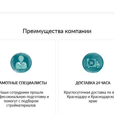
иема материала после проверки качества и количества заказанного
15 и не более 19 символов
е номенклатуру товара, количество. После оплаты осуществляется 
щим банковским картам
Преимущества компании
РАМОТНЫЕ СПЕЦИАЛИСТЫ
ДОСТАВКА 24 ЧАСА
Наши сотрудники прошли
Круглосуточная доставка по 
фессиональную подготовку и
Краснодару и Краснодарск
помогут с подбором
краю
стройматериалов