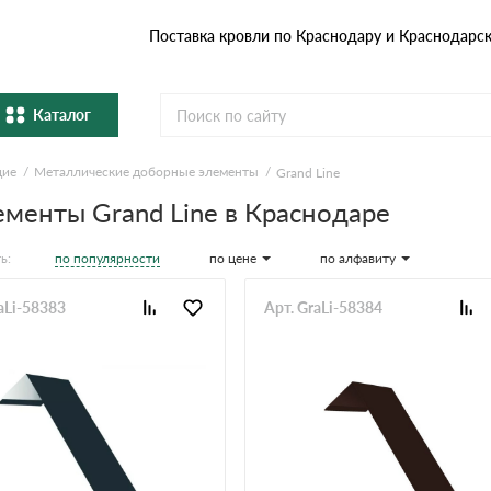
Поставка кровли по Краснодару и Краснодарс
Каталог
щие
Металлические доборные элементы
Grand Line
Металлочерепица
Гибка
менты Grand Line в Краснодаре
Натуральная керамическая
епица
Фибро
черепица
по популярности
по цене
по алфавиту
ь:
Профнастил и штакетник
Водос
aLi-58383
Арт. GraLi-58384
Комплектующие