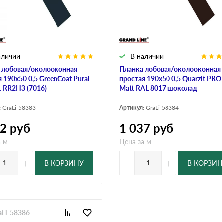
дулин
Ондулин Смарт
аличии
В наличии
кий
Шифер для грядок
 лобовая/околооконная
Планка лобовая/околооконная
 190х50 0,5 GreenCoat Pural
простая 190х50 0,5 Quarzit PRO
t RR2Н3 (7016)
Matt RAL 8017 шоколад
новой
:
GraLi-58383
Артикул:
GraLi-58384
02
руб
1 037
руб
а м
Цена за м
+
-
+
В КОРЗИНУ
В КОРЗИ
aLi-58386