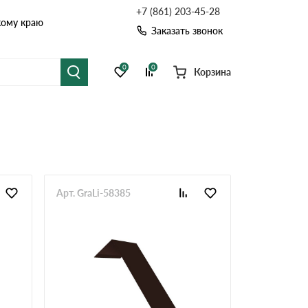
+7 (861) 203-45-28
кому краю
Заказать звонок
0
0
Корзина
я черепица
Рулонная кровля
цементная черепица
Фальцевая кровля
точные системы
Софиты
Арт. GraLi-58385
Комплектующие д