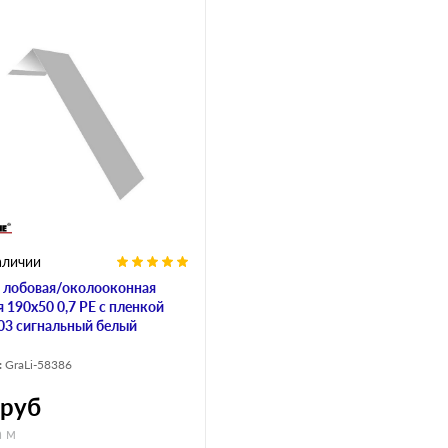
аличии
 лобовая/околооконная
 190х50 0,7 PE с пленкой
03 сигнальный белый
:
GraLi-58386
руб
а м