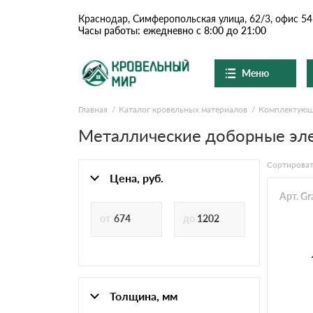
Краснодар, Симферопольская улица, 62/3, офис 54
Часы работы: ежедневно с 8:00 до 21:00
Меню
Главная
Каталог кровельных материалов
Комплектую
Ондулин и шифер
О компании
Доставка и оплата
Металлические доборные эле
Вопросы-ответы
Цементно-песчаная чер
Акции
Сортироват
Контакты
Цена, руб.
Сланцевая кровля
Арт. Gr
Доборные элементы
Ондулин
Толщина, мм