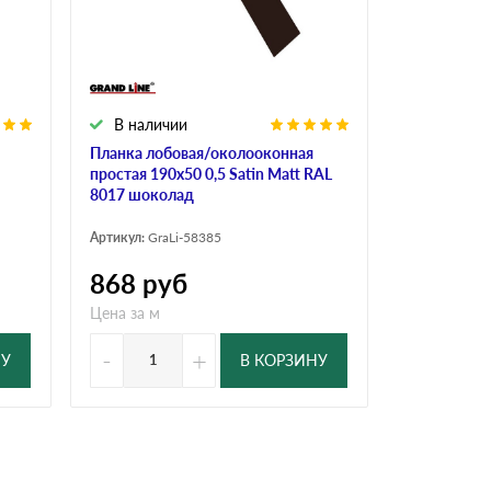
Ондутисс
Ондулина
В наличии
Шифер волновой
Шифер 8-волново
Планка лобовая/околооконная
простая 190х50 0,5 Satin Мatt RAL
8017 шоколад
Артикул:
GraLi-58385
868
руб
Цена за м
-
+
НУ
В КОРЗИНУ