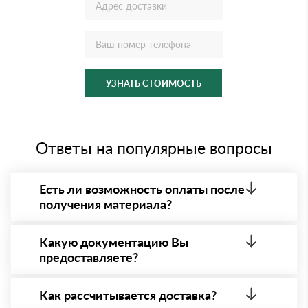
УЗНАТЬ СТОИМОСТЬ
Ответы на популярные вопросы
Есть ли возможность оплаты после
получения материала?
Да. Самый распространенный способ оплаты у нас
- оплата по факту получения товара. При этом,
Какую документацию Вы
если доставленный товар был ненадлежащего
предоставляете?
качества, то Вы вправе от него отказаться.
С каждой товарной позицией мы предоставляем
все сертификаты и паспорта качества, а также
Как рассчитывается доставка?
товарно-транспортную накладную.