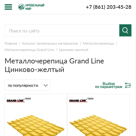
+7 (861) 203-45-28
Меню
О компании
Главная
Каталог кровельных материалов
Металлочерепица
Доставка и оплата
Металлочерепица Grand Line
Цинково-желтый
Металлочерепица Grand Line
Вопросы-ответы
Цинково-желтый
Акции
Выбор
по параметрам
Контакты
В наличии
В наличии