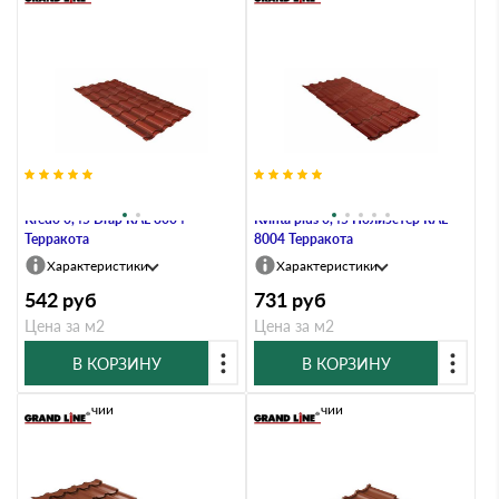
Металлочерепица Grand Line
Металлочерепица Grand Line
Kredo 0,45 Drap RAL 8004
Kvinta plus 0,45 Полиэстер RAL
Терракота
8004 Терракота
Характеристики
Характеристики
542
руб
731
руб
Цена за м2
Цена за м2
В КОРЗИНУ
В КОРЗИНУ
В наличии
В наличии