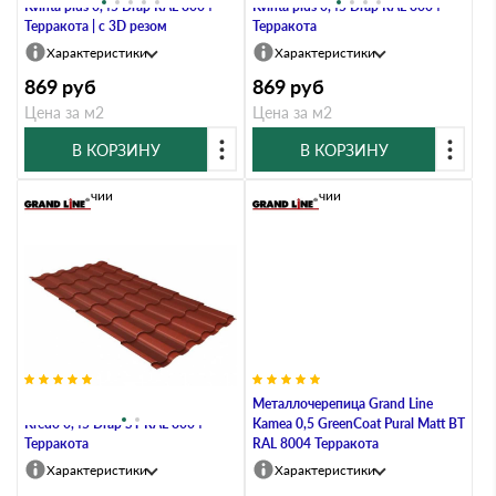
Kvinta plus 0,45 Drap RAL 8004
Kvinta plus 0,45 Drap RAL 8004
Терракота | c 3D резом
Терракота
Характеристики
Характеристики
869
руб
869
руб
Цена за м2
Цена за м2
В КОРЗИНУ
В КОРЗИНУ
В наличии
В наличии
Металлочерепица Grand Line
Металлочерепица Grand Line
Kredo 0,45 Drap ST RAL 8004
Kamea 0,5 GreenCoat Pural Matt BT
Терракота
RAL 8004 Терракота
Характеристики
Характеристики