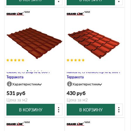
В наличии
В наличии
Металлочерепица Grand Line
Металлочерепица Grand Line
Classic 0,45 Drap RAL 8004
Kamea 0,45 Полиэстер RAL 8004
Терракота
Терракота
Характеристики
Характеристики
531
руб
430
руб
Цена за м2
Цена за м2
В КОРЗИНУ
В КОРЗИНУ
В наличии
В наличии