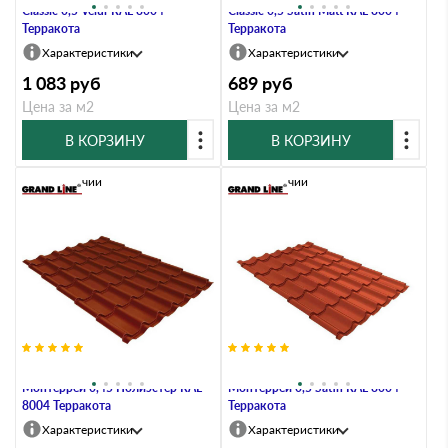
Classic 0,5 Velur RAL 8004
Classic 0,5 Satin Мatt RAL 8004
Терракота
Терракота
Характеристики
Характеристики
1 083
руб
689
руб
Цена за м2
Цена за м2
В КОРЗИНУ
В КОРЗИНУ
В наличии
В наличии
Металлочерепица Grand Line
Металлочерепица Grand Line
Монтеррей 0,45 Полиэстер RAL
Монтеррей 0,5 Satin RAL 8004
8004 Терракота
Терракота
Характеристики
Характеристики