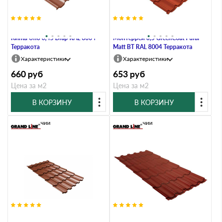
Металлочерепица Grand Line
Металлочерепица Grand Line
Kvinta Uno 0,45 Drap RAL 8004
Монтеррей 0,5 GreenCoat Pural
Терракота
Matt BT RAL 8004 Терракота
Характеристики
Характеристики
660
руб
653
руб
Цена за м2
Цена за м2
В КОРЗИНУ
В КОРЗИНУ
В наличии
В наличии
Металлочерепица Grand Line
Металлочерепица Grand Line