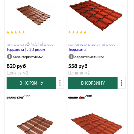
Металлочерепица Grand Line
Металлочерепица Grand Line
Kvinta plus 0,5 Velur RAL 8004
Kamea 0,45 Drap ST RAL 8004
Терракота | c 3D резом
Терракота
Характеристики
Характеристики
820
руб
558
руб
Цена за м2
Цена за м2
В КОРЗИНУ
В КОРЗИНУ
В наличии
В наличии