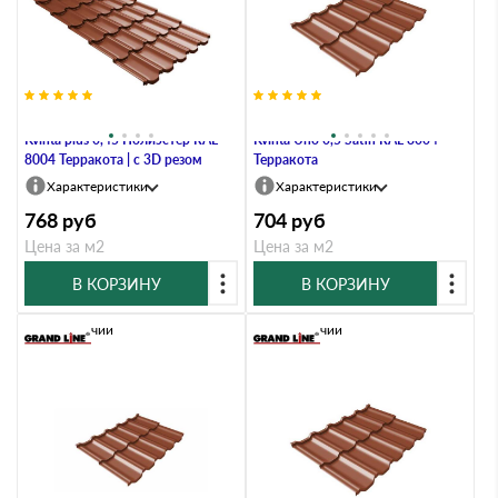
Металлочерепица Grand Line
Металлочерепица Grand Line
Kvinta plus 0,45 Полиэстер RAL
Kvinta Uno 0,5 Satin RAL 8004
8004 Терракота | c 3D резом
Терракота
Характеристики
Характеристики
768
руб
704
руб
Цена за м2
Цена за м2
В КОРЗИНУ
В КОРЗИНУ
В наличии
В наличии