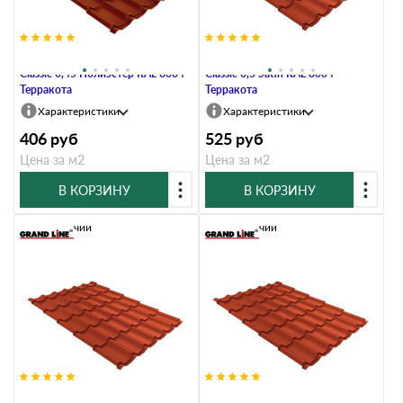
Металлочерепица Grand Line
Металлочерепица Grand Line
Classic 0,45 Полиэстер RAL 8004
Classic 0,5 Satin RAL 8004
Терракота
Терракота
Характеристики
Характеристики
406
руб
525
руб
Цена за м2
Цена за м2
В КОРЗИНУ
В КОРЗИНУ
В наличии
В наличии
Металлочерепица Grand Line
Металлочерепица Grand Line