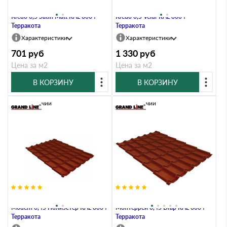
Металлочерепица Grand Line
Металлочерепица Grand Line
Kredo 0,5 Satin Мatt RAL 8004
Kredo 0,5 Velur RAL 8004
Терракота
Терракота
Характеристики
Характеристики
701
руб
1 330
руб
Цена за м2
Цена за м2
В КОРЗИНУ
В КОРЗИНУ
В наличии
В наличии
Металлочерепица Grand Line
Металлочерепица Grand Line
Modern 0,45 Полиэстер RAL 8004
Монтеррей 0,45 Drap RAL 8004
Терракота
Терракота