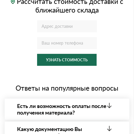
Рассчитать стоимость доставки с
ближайшего склада
УЗНАТЬ СТОИМОСТЬ
Ответы на популярные вопросы
Есть ли возможность оплаты после
получения материала?
Да. Самый распространенный способ оплаты у нас
- оплата по факту получения товара. При этом,
Какую документацию Вы
если доставленный товар был ненадлежащего