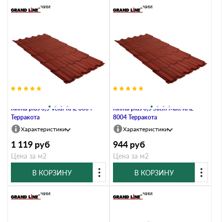
В наличии
В наличии
Металлочерепица Grand Line
Металлочерепица Grand Line
Kvinta plus 0,5 Velur RAL 8004
Kvinta plus 0,5 Satin Мatt RAL
Терракота
8004 Терракота
Характеристики
Характеристики
1 119
руб
944
руб
Цена за м2
Цена за м2
В КОРЗИНУ
В КОРЗИНУ
В наличии
В наличии