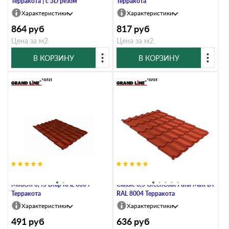
Терракота | c 3D резом
Терракота
Характеристики
Характеристики
864
руб
817
руб
Цена за м2
Цена за м2
В КОРЗИНУ
В КОРЗИНУ
В наличии
В наличии
Металлочерепица Grand Line
Металлочерепица Grand Line
Modern 0,45 Drap RAL 8004
Classic 0,5 GreenCoat Pural Matt BT
Терракота
RAL 8004 Терракота
Характеристики
Характеристики
491
руб
636
руб