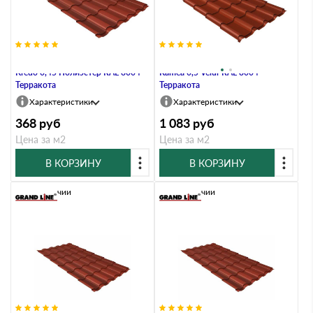
Металлочерепица Grand Line
Металлочерепица Grand Line
Kredo 0,45 Полиэстер RAL 8004
Kamea 0,5 Velur RAL 8004
Терракота
Терракота
Характеристики
Характеристики
368
руб
1 083
руб
Цена за м2
Цена за м2
В КОРЗИНУ
В КОРЗИНУ
В наличии
В наличии