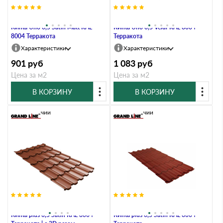
Металлочерепица Grand Line
Металлочерепица Grand Line
Kvinta Uno 0,5 Satin Мatt RAL
Kvinta Uno 0,5 Velur RAL 8004
8004 Терракота
Терракота
Характеристики
Характеристики
901
руб
1 083
руб
Цена за м2
Цена за м2
В КОРЗИНУ
В КОРЗИНУ
В наличии
В наличии
Металлочерепица Grand Line
Металлочерепица Grand Line
Kvinta plus 0,5 Satin RAL 8004
Kvinta plus 0,5 Satin RAL 8004