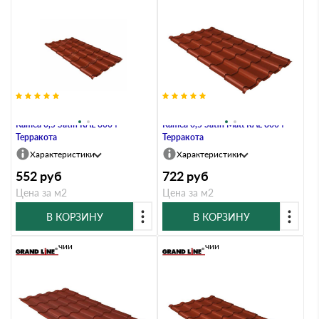
Металлочерепица Grand Line
Металлочерепица Grand Line
Kamea 0,5 Satin RAL 8004
Kamea 0,5 Satin Мatt RAL 8004
Терракота
Терракота
Характеристики
Характеристики
552
руб
722
руб
Цена за м2
Цена за м2
В КОРЗИНУ
В КОРЗИНУ
В наличии
В наличии