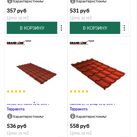
Характеристики
Характеристики
357
руб
531
руб
Цена за м2
Цена за м2
В КОРЗИНУ
В КОРЗИНУ
В наличии
В наличии
Металлочерепица Grand Line
Металлочерепица Grand Line
Kredo 0,5 Satin RAL 8004
Kamea 0,45 Drap RAL 8004
Терракота
Терракота
Характеристики
Характеристики
536
руб
558
руб
Цена за м2
Цена за м2