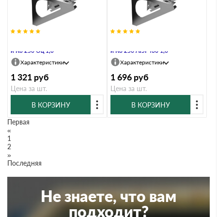
Кронштейн настенный Металлик
Кронштейн настенный Металлик
и Ко 250 Оц 1,0
и Ко 250 AISI 430 1,0
Характеристики
Характеристики
1 321
руб
1 696
руб
Цена за шт.
Цена за шт.
В КОРЗИНУ
В КОРЗИНУ
Первая
«
1
2
»
Последняя
Не знаете, что вам
подходит?