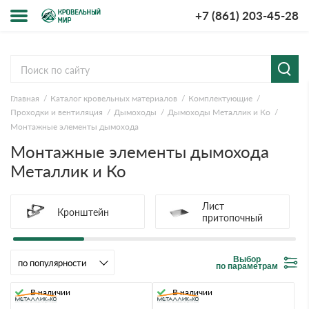
+7 (861) 203-45-28
Меню
О компании
Главная
Каталог кровельных материалов
Комплектующие
Доставка и оплата
Проходки и вентиляция
Дымоходы
Дымоходы Металлик и Ко
Монтажные элементы дымохода
Вопросы-ответы
Монтажные элементы дымохода
Металлик и Ко
Акции
Лист
Контакты
Кронштейн
притопочный
Выбор
по параметрам
В наличии
В наличии