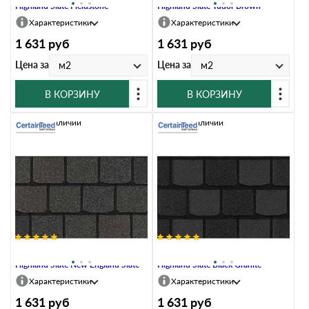
Highland Slate Fieldstone
Highland Slate Tudor Brown
Характеристики
Характеристики
1 631
руб
1 631
руб
Цена за
Цена за
м2
м2
В КОРЗИНУ
В КОРЗИНУ
Нет в наличии
Нет в наличии
Гибкая черепица CertainTeed
Гибкая черепица CertainTeed
Highland Slate New England Slate
Highland Slate Black Granite
Характеристики
Характеристики
1 631
руб
1 631
руб