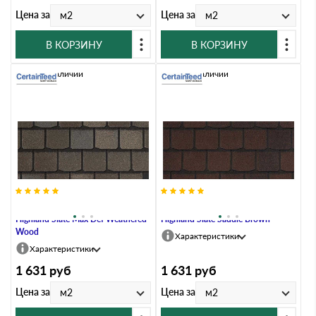
Цена за
Цена за
м2
м2
В КОРЗИНУ
В КОРЗИНУ
Нет в наличии
Нет в наличии
Гибкая черепица CertainTeed
Гибкая черепица CertainTeed
Highland Slate Max Def Weathered
Highland Slate Saddle Brown
Wood
Характеристики
Характеристики
1 631
руб
1 631
руб
Цена за
Цена за
м2
м2