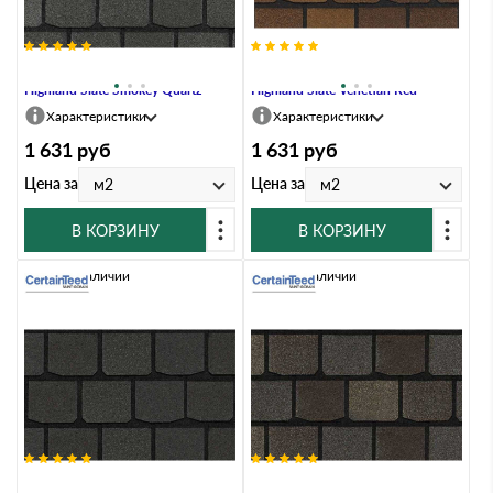
Гибкая черепица CertainTeed
Гибкая черепица CertainTeed
Highland Slate Smokey Quartz
Highland Slate Venetian Red
Характеристики
Характеристики
1 631
руб
1 631
руб
Цена за
Цена за
м2
м2
В КОРЗИНУ
В КОРЗИНУ
Нет в наличии
Нет в наличии
Гибкая черепица CertainTeed
Гибкая черепица CertainTeed