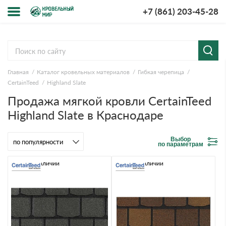
+7 (861) 203-45-28
Меню
О компании
Главная
Каталог кровельных материалов
Гибкая черепица
Доставка и оплата
CertainTeed
Highland Slate
Продажа мягкой кровли CertainTeed
Вопросы-ответы
Highland Slate в Краснодаре
Акции
Выбор
по параметрам
Контакты
Нет в наличии
Нет в наличии