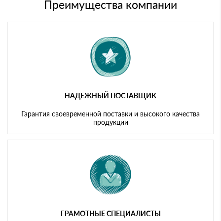
либо Вы забираете товар со склада самовывоза.
Преимущества компании
Мы принимаем платежи с сайта по следующим банковским
картам
НАДЕЖНЫЙ ПОСТАВЩИК
Гарантия своевременной поставки и высокого качества
продукции
ГРАМОТНЫЕ СПЕЦИАЛИСТЫ