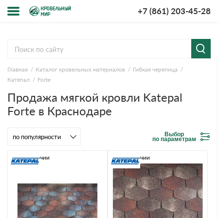
+7 (861) 203-45-28
Меню
О компании
Главная
Каталог кровельных материалов
Гибкая черепица
Доставка и оплата
Катепал
Forte
Продажа мягкой кровли Katepal
Вопросы-ответы
Forte в Краснодаре
Акции
Выбор
по параметрам
Контакты
В наличии
В наличии