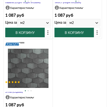
Гавана (Серо-Коричневый)
Тибет (Коричневый)
Характеристики
Характеристики
1 087
руб
1 087
руб
Цена за
Цена за
м2
м2
В КОРЗИНУ
В КОРЗИНУ
В наличии
Гибкая черепица Katepal FORTE
Этна (Серый)
Характеристики
1 087
руб