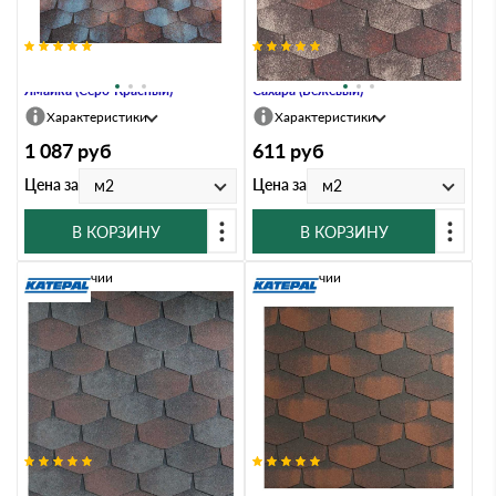
Гибкая черепица Katepal FORTE
Гибкая черепица Katepal FORTE
Ямайка (Серо-Красный)
Сахара (Бежевый)
Характеристики
Характеристики
1 087
руб
611
руб
Цена за
Цена за
м2
м2
В КОРЗИНУ
В КОРЗИНУ
В наличии
В наличии
Гибкая черепица Katepal FORTE
Гибкая черепица Katepal FORTE