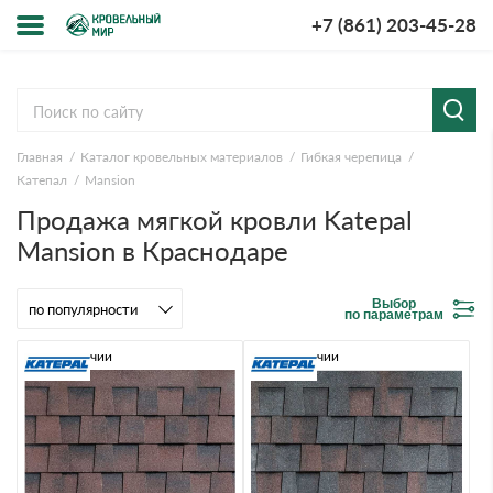
+7 (861) 203-45-28
Меню
О компании
Главная
Каталог кровельных материалов
Гибкая черепица
Доставка и оплата
Катепал
Mansion
Продажа мягкой кровли Katepal
Вопросы-ответы
Mansion в Краснодаре
Акции
Выбор
по параметрам
Контакты
В наличии
В наличии