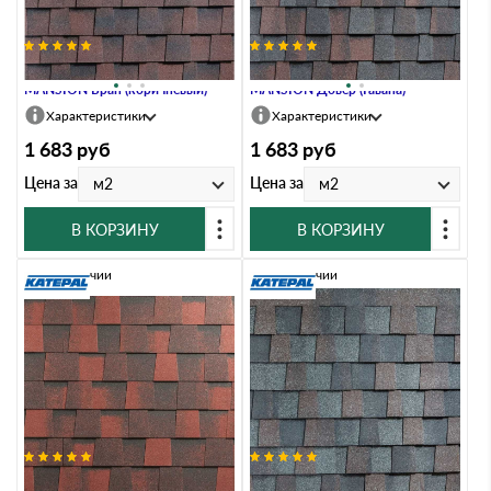
Гибкая черепица Katepal
Гибкая черепица Katepal
MANSION Бран (коричневый)
MANSION Довер (Гавана)
Характеристики
Характеристики
1 683
руб
1 683
руб
Цена за
Цена за
м2
м2
В КОРЗИНУ
В КОРЗИНУ
В наличии
В наличии
Гибкая черепица Katepal
Гибкая черепица Katepal