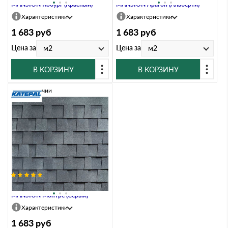
MANSION Кобург (Красный)
MANSION Арагон (Альберти)
Характеристики
Характеристики
1 683
руб
1 683
руб
Цена за
Цена за
м2
м2
В КОРЗИНУ
В КОРЗИНУ
В наличии
Гибкая черепица Katepal
MANSION Монтре (Серый)
Характеристики
1 683
руб