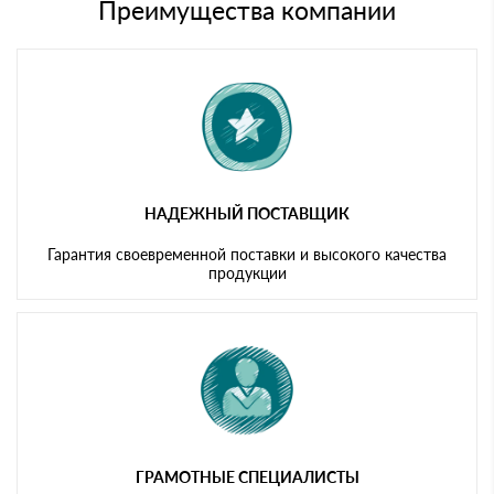
либо Вы забираете товар со склада самовывоза.
Преимущества компании
Мы принимаем платежи с сайта по следующим банковским
картам
НАДЕЖНЫЙ ПОСТАВЩИК
Гарантия своевременной поставки и высокого качества
продукции
ГРАМОТНЫЕ СПЕЦИАЛИСТЫ