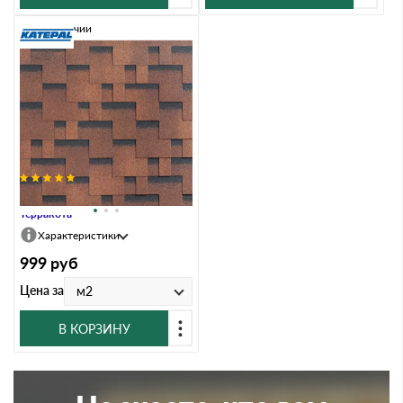
В наличии
Гибкая черепица Katepal ROCKY
Терракота
Характеристики
999
руб
Цена за
м2
В КОРЗИНУ