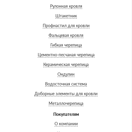
Рулонная кровля
Штакетник
Профнастил для кровли
Фальцевая кровля
Гибкая черепица
Цементно-песчаная черепица
Керамическая черепица
Ондулин
Водосточная система
Доборные элементы для кровли
Металлочерепица
Покупателям
О компании