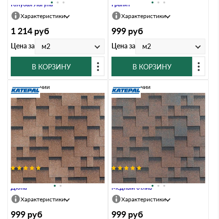
Голубая Лагуна
Гранит
Характеристики
Характеристики
1 214
руб
999
руб
Цена за
Цена за
м2
м2
В КОРЗИНУ
В КОРЗИНУ
В наличии
В наличии
Гибкая черепица Katepal ROCKY
Гибкая черепица Katepal ROCKY
Дюна
Медный отлив
Характеристики
Характеристики
999
руб
999
руб