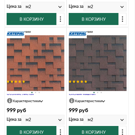
Цена за
Цена за
м2
м2
В КОРЗИНУ
В КОРЗИНУ
В наличии
В наличии
Гибкая черепица Katepal ROCKY
Гибкая черепица Katepal ROCKY
Осенние листья
Спелый каштан
Характеристики
Характеристики
999
руб
999
руб
Цена за
Цена за
м2
м2
В КОРЗИНУ
В КОРЗИНУ