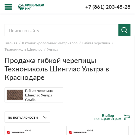
+7 (861) 203-45-28
Меню
О компании
Главная
Каталог кровельных материалов
Гибкая черепица
Доставка и оплата
Технониколь Шинглас
Ультра
Продажа гибкой черепицы
Вопросы-ответы
Технониколь Шинглас Ультра в
Краснодаре
Акции
Контакты
Гибкая черепица
Шинглас Ультра
Самба
Выбор
по параметрам
В наличии
В наличии