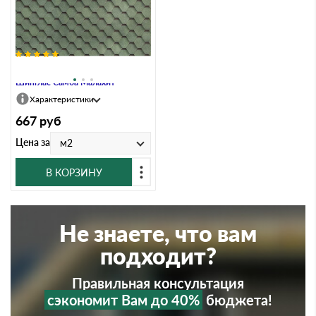
Гибкая черепица Технониколь
Шинглас Самба Малахит
Характеристики
667
руб
Цена за
м2
В КОРЗИНУ
Не знаете, что вам
подходит?
Правильная консультация
сэкономит Вам до 40%
бюджета!