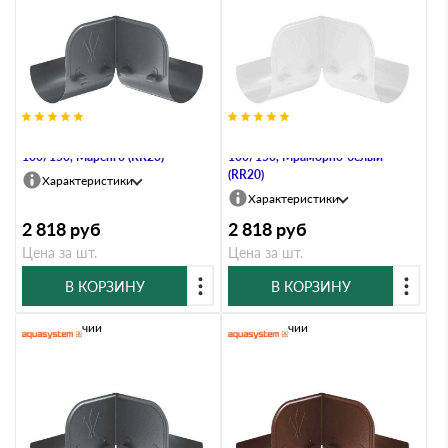
Ограничитель перелива угловой,
Ограничитель перелива угловой,
100/150, Маренго (RR23)
100/150, Мраморно-белый
(RR20)
Характеристики
Характеристики
2 818
руб
2 818
руб
Цена за шт.
Цена за шт.
В КОРЗИНУ
В КОРЗИНУ
В наличии
В наличии