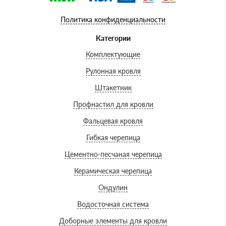
Политика конфиденциальности
Категории
Комплектующие
Рулонная кровля
Штакетник
Профнастил для кровли
Фальцевая кровля
Гибкая черепица
Цементно-песчаная черепица
Керамическая черепица
Ондулин
Водосточная система
Доборные элементы для кровли