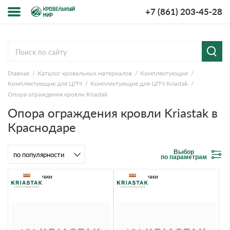
+7 (861) 203-45-28
Меню
О компании
Главная
Каталог кровельных материалов
Комплектующие
Доставка и оплата
Комплектующие для ЦПЧ
Комплектующие для ЦПЧ Kriastak
Опора ограждения кровли Kriastak
Вопросы-ответы
Опора ограждения кровли Kriastak в
Краснодаре
Акции
Выбор
Контакты
по параметрам
В наличии
В наличии