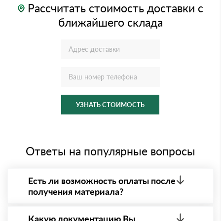
Рассчитать стоимость доставки с
ближайшего склада
УЗНАТЬ СТОИМОСТЬ
Ответы на популярные вопросы
Есть ли возможность оплаты после
получения материала?
Да. Самый распространенный способ оплаты у нас
- оплата по факту получения товара. При этом,
Какую документацию Вы