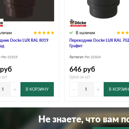
дулин
Ондулин Смарт
аличии
В наличии
кий
Шифер для грядок
дник Docke LUX RAL 8019
Переходник Docke LUX RAL 70
ад
Графит
:
Per-22323
Артикул:
Per-22324
новой
руб
646
руб
а шт
Цена за шт
+
-
+
В КОРЗИНУ
В КОРЗИ
Не знаете, что вам 