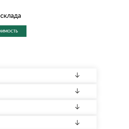
 склада
ТОИМОСТЬ
ленный товар был ненадлежащего качества,
ортную накладную.
редает заявку нашему логисту для оценки