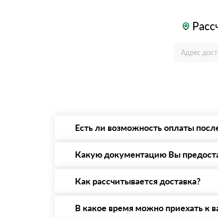
Расс
Есть ли возможность оплаты посл
Да. Самый распространенный способ оплаты 
то Вы вправе от него отказаться.
Какую документацию Вы предост
С каждой товарной позицией мы предоставл
Как рассчитывается доставка?
После оформления заявки с Вами свяжется п
стоимости и сроков доставки, которые впос
В какое время можно приехать к в