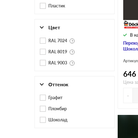
Черепица Он
Пластик
Шифер
Цвет
В н
Шифер плос
RAL 7024
Перехо
Шокол
RAL 8019
Артикул
RAL 9003
Шифер 7-вол
646
Цена з
Оттенок
-
Графит
Пломбир
Шоколад