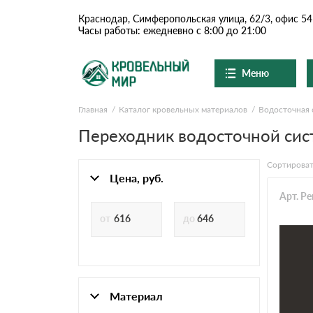
Краснодар, Симферопольская улица, 62/3, офис 54
Часы работы: ежедневно с 8:00 до 21:00
Меню
Главная
Каталог кровельных материалов
Водосточная 
Ондулин и шифер
О компании
Доставка и оплата
Переходник водосточной сис
Вопросы-ответы
Цементно-песчаная чер
Акции
Сортироват
Контакты
Цена, руб.
Сланцевая кровля
Арт. Pe
Доборные элементы
Ондулин
Материал