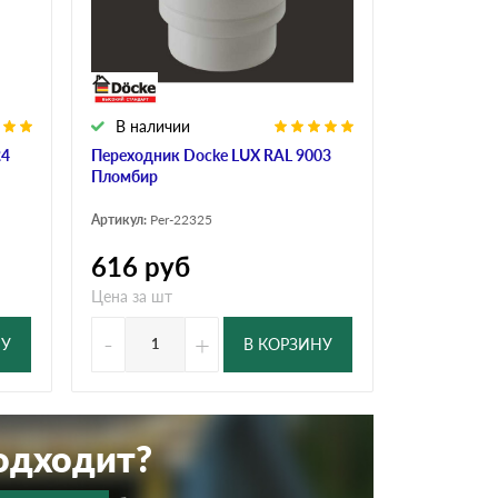
Ондутисс
Ондулина
В наличии
Шифер волновой
Шифер 8-волново
24
Переходник Docke LUX RAL 9003
Пломбир
Артикул:
Per-22325
616
руб
Цена за шт
-
+
НУ
В КОРЗИНУ
подходит?