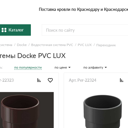
Поставка кровли по Краснодару и Краснодарс
Каталог
система
Docke
Водосточная система PVC
PVC LUX
Переходник
Металлочерепица
Гибка
темы Docke PVC LUX
Натуральная керамическая
епица
Фибро
черепица
по популярности
по цене
по алфавиту
ь:
Профнастил и штакетник
Водос
r-22323
Арт. Per-22324
Комплектующие