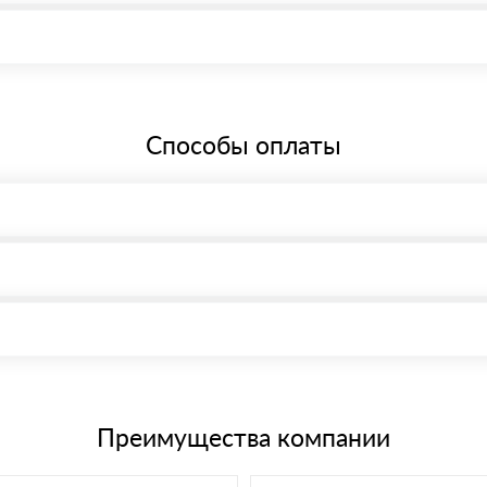
 Краснодар, Симферопольская улица, 62/3, офис 54 Режим работы: с
бщей системе налогообложения.
Способы оплаты
, возможна через системы электронных платежей.
иема материала после проверки качества и количества заказанного
15 и не более 19 символов
е номенклатуру товара, количество. После оплаты осуществляется 
щим банковским картам
Преимущества компании