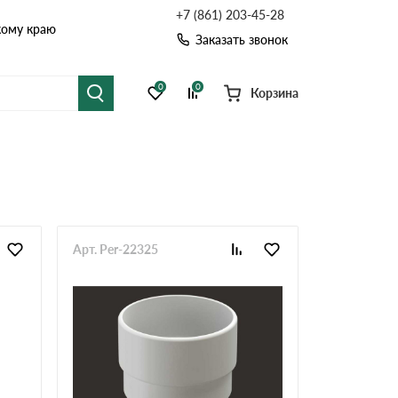
+7 (861) 203-45-28
кому краю
Заказать звонок
0
0
Корзина
я черепица
Рулонная кровля
цементная черепица
Фальцевая кровля
точные системы
Софиты
Арт. Per-22325
Комплектующие д