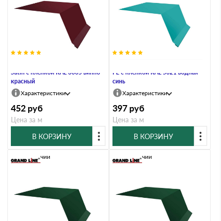
Планка капельник 100х55 0,5
Планка капельник 100х55 0,45
Satin с пленкой RAL 3005 винно-
PE с пленкой RAL 5021 водная
красный
синь
Характеристики
Характеристики
452
руб
397
руб
Цена за м
Цена за м
В КОРЗИНУ
В КОРЗИНУ
В наличии
В наличии