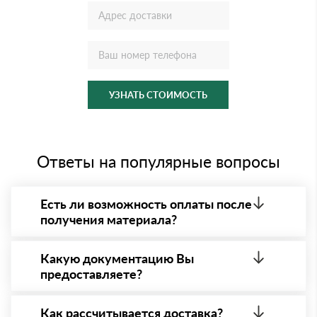
УЗНАТЬ СТОИМОСТЬ
Ответы на популярные вопросы
Есть ли возможность оплаты после
получения материала?
Да. Самый распространенный способ оплаты у нас
- оплата по факту получения товара. При этом,
Какую документацию Вы
если доставленный товар был ненадлежащего
предоставляете?
качества, то Вы вправе от него отказаться.
С каждой товарной позицией мы предоставляем
все сертификаты и паспорта качества, а также
Как рассчитывается доставка?