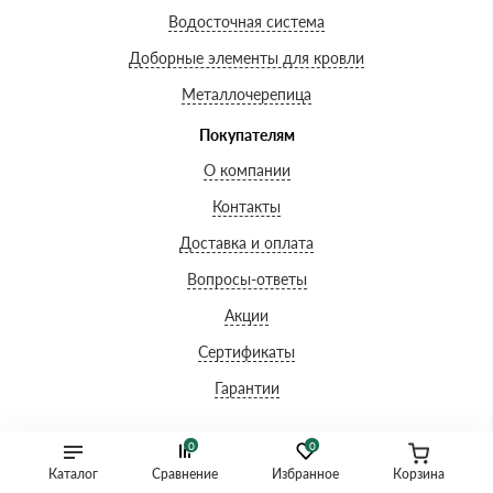
Водосточная система
Доборные элементы для кровли
Металлочерепица
Покупателям
О компании
Контакты
Доставка и оплата
Вопросы-ответы
Акции
Сертификаты
Гарантии
0
0
Контактная информация
Каталог
Сравнение
Избранное
Корзина
+7 (861) 203-45-28