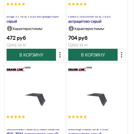
Планка капельник 100х55 0,45
Планка капельник 100х55 0,5
Drap ST RAL 7016 антрацитово-
Atlas с пленкой RAL 7016
серый
антрацитово-серый
Характеристики
Характеристики
472
руб
704
руб
Цена за м
Цена за м
В КОРЗИНУ
В КОРЗИНУ
В наличии
В наличии
Планка капельник 100х55 0,5
Планка капельник 100х55 0,5
GreenCoat Pural BT, matt RR2Н3
Rooftop Matte RAL 7016