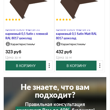
Планка карнизная для мягкой
Планка карнизная для мягкой
кровли 65х50 Фартук S1
кровли 65х50 Фартук S1
карнизный 0,5 Satin с пленкой
карнизный 0,5 Satin Matt RAL
RAL 8017 шоколад
8017 шоколад
Характеристики
Характеристики
323
руб
432
руб
Цена за м
Цена за м
В КОРЗИНУ
В КОРЗИНУ
Не знаете, что вам
подходит?
Правильная консультация