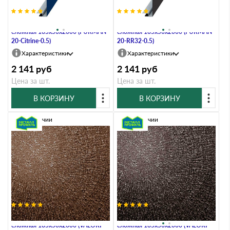
Планка карнизного свеса
Планка карнизного свеса
сложная 185х50х2000 (PURMAN-
сложная 185х50х2000 (PURMAN-
20-Citrine-0.5)
20-RR32-0.5)
Характеристики
Характеристики
2 141
руб
2 141
руб
Цена за шт.
Цена за шт.
В КОРЗИНУ
В КОРЗИНУ
В наличии
В наличии
Планка карнизного свеса
Планка карнизного свеса
сложная 185х50х2000 (VALORI-
сложная 185х50х2000 (VALORI-