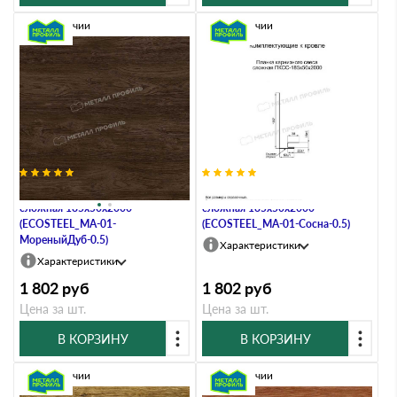
В наличии
В наличии
Планка карнизного свеса
Планка карнизного свеса
сложная 185х50х2000
сложная 185х50х2000
(ECOSTEEL_MA-01-
(ECOSTEEL_MA-01-Сосна-0.5)
МореныйДуб-0.5)
Характеристики
Характеристики
1 802
руб
1 802
руб
Цена за шт.
Цена за шт.
В КОРЗИНУ
В КОРЗИНУ
В наличии
В наличии