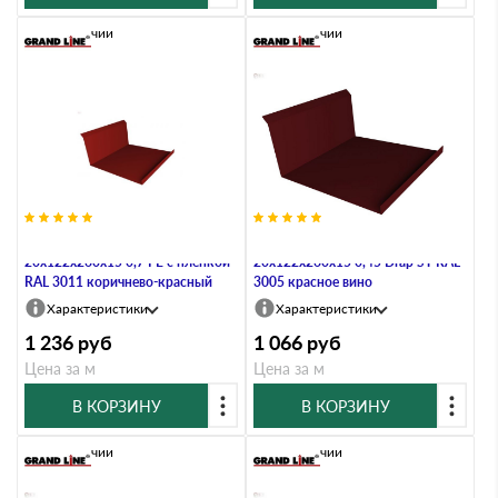
В наличии
В наличии
Планка примыкания нижняя
Планка прим. ниж.
20х122х260х15 0,7 PE с пленкой
20х122х260х15 0,45 Drap ST RAL
RAL 3011 коричнево-красный
3005 красное вино
Характеристики
Характеристики
1 236
руб
1 066
руб
Цена за м
Цена за м
В КОРЗИНУ
В КОРЗИНУ
В наличии
В наличии