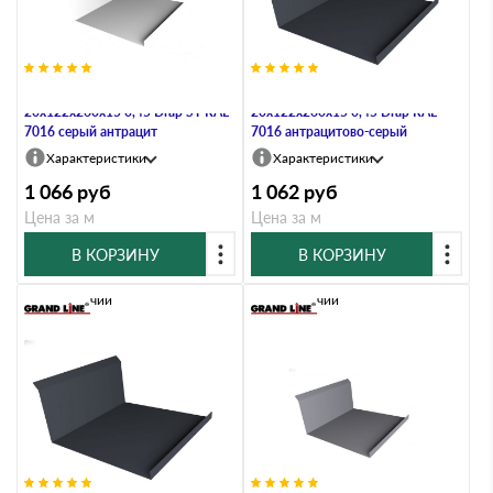
Планка прим. ниж.
Планка примыкания нижняя
20х122х260х15 0,45 Drap ST RAL
20х122х260х15 0,45 Drap RAL
7016 серый антрацит
7016 антрацитово-серый
Характеристики
Характеристики
1 066
руб
1 062
руб
Цена за м
Цена за м
В КОРЗИНУ
В КОРЗИНУ
В наличии
В наличии