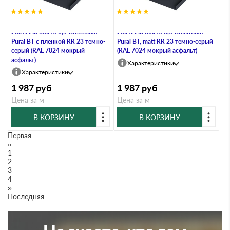
Планка примыкания нижняя
Планка примыкания нижняя
20х122х260х15 0,5 GreenCoat
20х122х260х15 0,5 GreenCoat
Pural BT с пленкой RR 23 темно-
Pural BT, matt RR 23 темно-серый
серый (RAL 7024 мокрый
(RAL 7024 мокрый асфальт)
асфальт)
Характеристики
Характеристики
1 987
руб
1 987
руб
Цена за м
Цена за м
В КОРЗИНУ
В КОРЗИНУ
Первая
«
1
2
3
4
»
Последняя