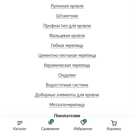
Рулонная кровля
Штакетник
Профнастил для кровли
Фальцевая кровля
Гибкая черепица
Цементно-песчаная черепица
Керамическая черепица
Ондулин
Водосточная система
Доборные элементы для кровли
Металлочерепица
Покупателям
0
0
О компании
Каталог
Сравнение
Избранное
Корзина