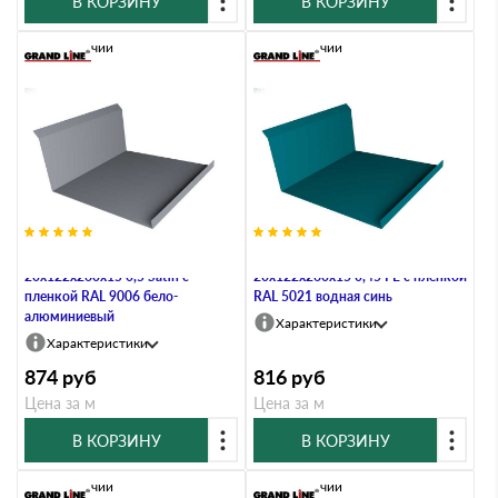
В КОРЗИНУ
В КОРЗИНУ
В наличии
В наличии
Планка примыкания нижняя
Планка примыкания нижняя
20х122х260х15 0,5 Satin с
20х122х260х15 0,45 PE с пленкой
пленкой RAL 9006 бело-
RAL 5021 водная синь
алюминиевый
Характеристики
Характеристики
874
руб
816
руб
Цена за м
Цена за м
В КОРЗИНУ
В КОРЗИНУ
В наличии
В наличии