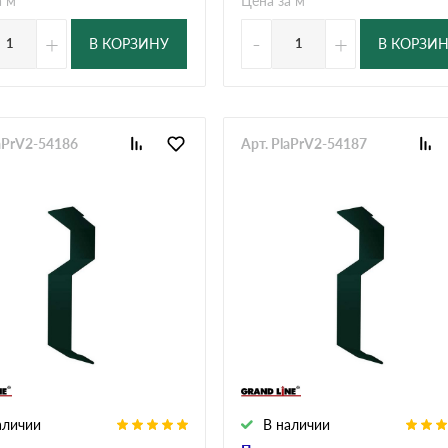
а м
Цена за м
+
-
+
В КОРЗИНУ
В КОРЗИ
laPrV2-54186
Арт. PlaPrV2-54187
аличии
В наличии