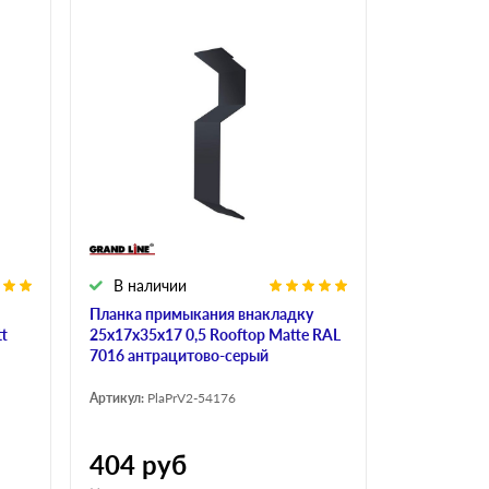
В наличии
Планка примыкания внакладку
tt
25х17х35х17 0,5 Rooftop Matte RAL
7016 антрацитово-серый
Артикул:
PlaPrV2-54176
404
руб