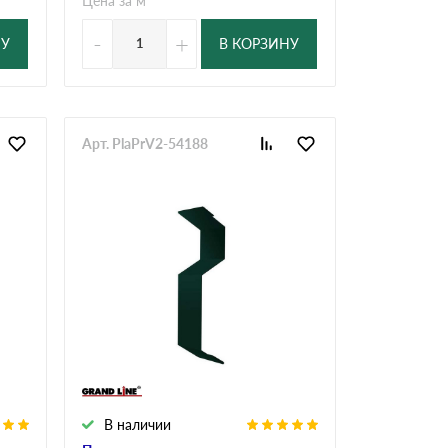
Цена за м
-
+
НУ
В КОРЗИНУ
Арт. PlaPrV2-54188
В наличии