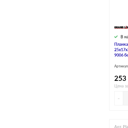
В н
Планка
25х17х
9006 б
Артикул
253
Цена з
-
Арт. P