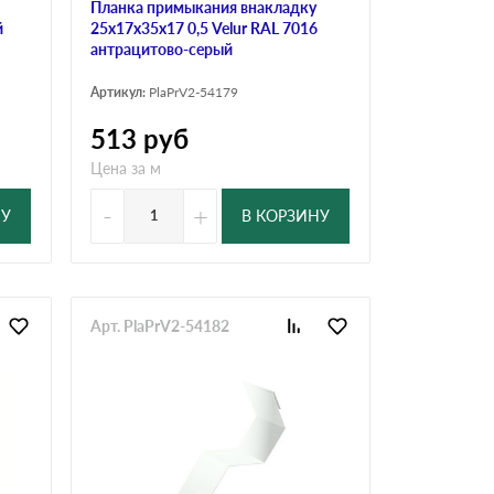
Планка примыкания внакладку
й
25х17х35х17 0,5 Velur RAL 7016
антрацитово-серый
Артикул:
PlaPrV2-54179
513
руб
Цена за м
-
+
НУ
В КОРЗИНУ
Арт. PlaPrV2-54182