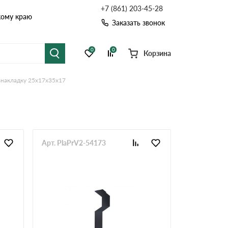
+7 (861) 203-45-28
кому краю
Заказать звонок
0
0
Корзина
внакладку 25х17х35х17
я черепица
Рулонная кровля
цементная черепица
Фальцевая кровля
точные системы
Софиты
Арт. PlaPrV2-54173
Комплектующие д