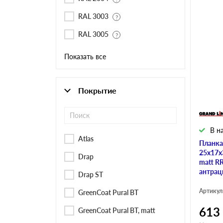
RAL 3003
RAL 3005
Показать все
Покрытие
В н
Atlas
Планка
25х17х3
Drap
matt R
антрац
Drap ST
Артикул
GreenCoat Pural BT
613
GreenCoat Pural BT, matt