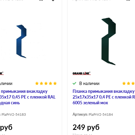
аличии
В наличии
 примыкания внакладку
Планка примыкания внакладку
35х17 0,45 PE с пленкой RAL
25х17х35х17 0,4 PE с пленкой 
одная синь
6005 зеленый мох
:
PlaPrV2-54183
Артикул:
PlaPrV2-54184
руб
249
руб