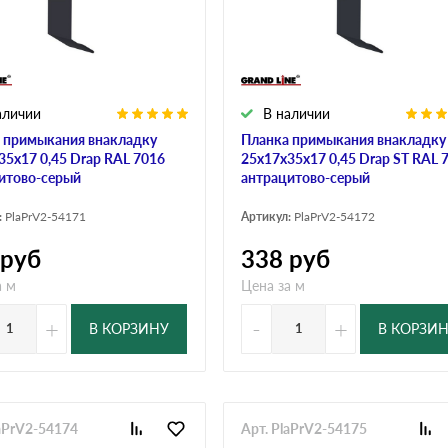
дулин
Ондулин Смарт
аличии
В наличии
кий
Шифер для грядок
 примыкания внакладку
Планка примыкания внакладку
35х17 0,45 Drap RAL 7016
25х17х35х17 0,45 Drap ST RAL 
итово-серый
антрацитово-серый
новой
:
PlaPrV2-54171
Артикул:
PlaPrV2-54172
руб
338
руб
а м
Цена за м
+
-
+
В КОРЗИНУ
В КОРЗИ
laPrV2-54174
Арт. PlaPrV2-54175