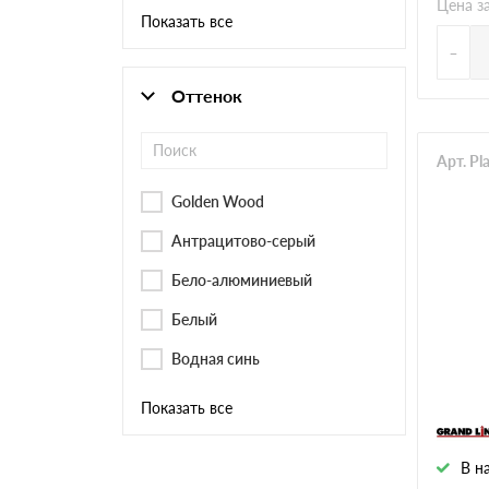
Цена з
Показать все
-
Оттенок
Арт. P
Golden Wood
Антрацитово-серый
Бело-алюминиевый
Белый
Водная синь
Показать все
В н