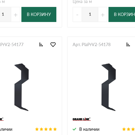
а м
Цена за м
+
-
+
В КОРЗИНУ
В КОРЗИ
laPrV2-54177
Арт. PlaPrV2-54178
аличии
В наличии