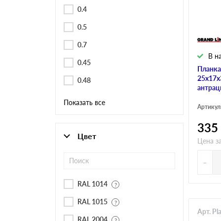
Черепица Он
0.4
0.5
Шифер
0.7
В н
0.45
Шифер плос
Планка
25х17х
0.48
антрац
Показать все
Шифер 7-вол
Артикул
335
Цвет
Цена з
-
RAL 1014
RAL 1015
Арт. P
RAL 2004