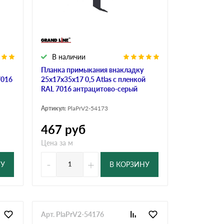
Ондутисс
Ондулина
В наличии
Шифер волновой
Шифер 8-волново
Планка примыкания внакладку
7016
25х17х35х17 0,5 Atlas с пленкой
RAL 7016 антрацитово-серый
Артикул:
PlaPrV2-54173
467
руб
Цена за м
-
+
НУ
В КОРЗИНУ
Арт. PlaPrV2-54176