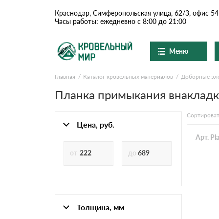
Краснодар, Симферопольская улица, 62/3, офис 54
Часы работы: ежедневно с 8:00 до 21:00
Меню
Главная
Каталог кровельных материалов
Доборные эл
Ондулин и шифер
О компании
Доставка и оплата
Планка примыкания внакладк
Вопросы-ответы
Цементно-песчаная чер
Акции
Сортироват
Контакты
Цена, руб.
Сланцевая кровля
Арт. P
Доборные элементы
Ондулин
Толщина, мм