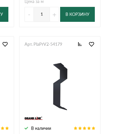
Цена за м
-
+
НУ
В КОРЗИНУ
Арт. PlaPrV2-54179
В наличии