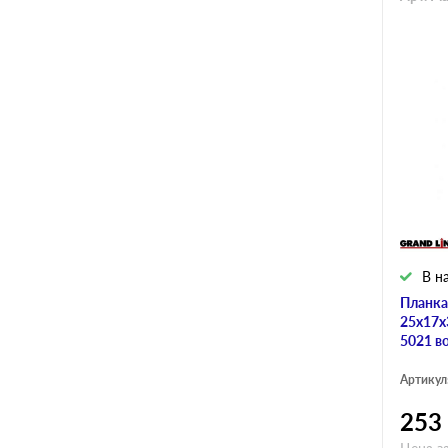
В н
Планка
25х17х
5021 в
Артикул
253