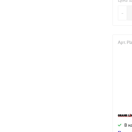
Цена з
-
Арт. P
В н