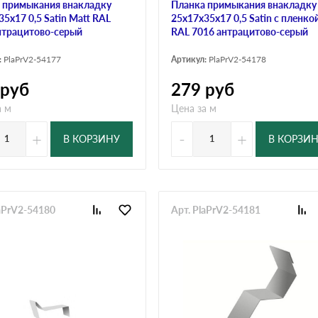
 примыкания внакладку
Планка примыкания внакладку
5х17 0,5 Satin Мatt RAL
25х17х35х17 0,5 Satin с пленко
нтрацитово-серый
RAL 7016 антрацитово-серый
:
PlaPrV2-54177
Артикул:
PlaPrV2-54178
руб
279
руб
а м
Цена за м
+
-
+
В КОРЗИНУ
В КОРЗИ
laPrV2-54180
Арт. PlaPrV2-54181