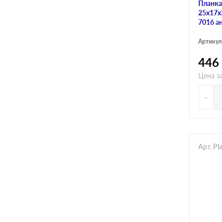
Планка
25х17х3
7016 а
Артикул
446
Цена з
-
Арт. P