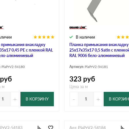
аличии
В наличии
 примыкания внакладку
Планка примыкания внакладку
35х17 0,45 PE с пленкой RAL
25х17х35х17 0,5 Satin с пленко
ело-алюминиевый
RAL 9006 бело-алюминиевый
:
PlaPrV2-54180
Артикул:
PlaPrV2-54181
руб
323
руб
а м
Цена за м
+
-
+
В КОРЗИНУ
В КОРЗИ
laPrV2-54183
Арт. PlaPrV2-54184