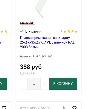
В наличии
Планка примыкания внакладку
й
25х17х35х17 0,7 PE с пленкой RAL
9003 белый
Артикул:
PlaPrV2-54182
388
руб
Цена за м
-
+
НУ
В КОРЗИНУ
Арт. PlaPrV2-54185