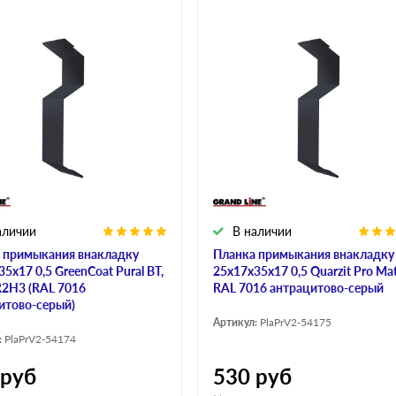
аличии
В наличии
 примыкания внакладку
Планка примыкания внакладку
5х17 0,5 GreenCoat Pural BT,
25х17х35х17 0,5 Quarzit Pro Ma
R2Н3 (RAL 7016
RAL 7016 антрацитово-серый
итово-серый)
Артикул:
PlaPrV2-54175
:
PlaPrV2-54174
руб
530
руб