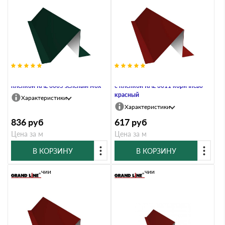
Планка снегозадержания 0,7 PE с
Планка снегозадержания 0,45 PE
пленкой RAL 6005 зеленый мох
с пленкой RAL 3011 коричнево-
красный
Характеристики
Характеристики
836
руб
617
руб
Цена за м
Цена за м
В КОРЗИНУ
В КОРЗИНУ
В наличии
В наличии