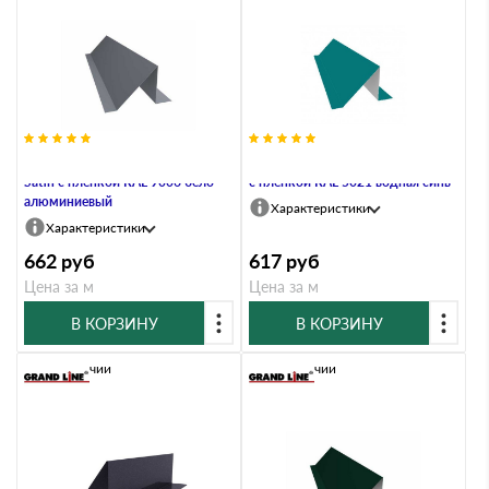
Планка снегозадержания 0,5
Планка снегозадержания 0,45 PE
Satin с пленкой RAL 9006 бело-
с пленкой RAL 5021 водная синь
алюминиевый
Характеристики
Характеристики
662
руб
617
руб
Цена за м
Цена за м
В КОРЗИНУ
В КОРЗИНУ
В наличии
В наличии