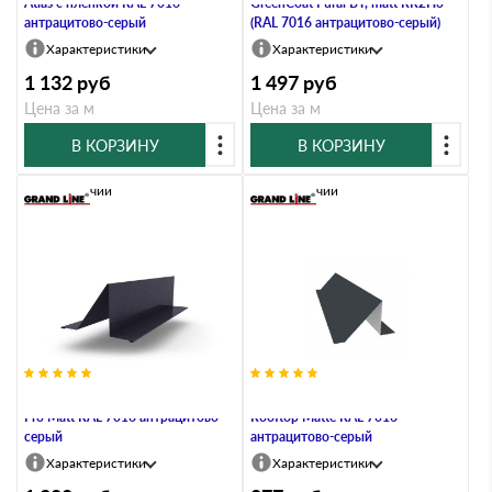
Atlas с пленкой RAL 7016
GreenCoat Pural BT, matt RR2Н3
антрацитово-серый
(RAL 7016 антрацитово-серый)
Характеристики
Характеристики
1 132
руб
1 497
руб
Цена за м
Цена за м
В КОРЗИНУ
В КОРЗИНУ
В наличии
В наличии
Планка снегозадержания 0,5 Q
Планка снегозадержания 0,5
Pro Matt RAL 7016 антрацитово-
Rooftop Matte RAL 7016
серый
антрацитово-серый
Характеристики
Характеристики