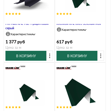
Планка снегозадержания 0,5 Q
Планка снегозадержания 0,4 PE с
Pro Matt RAL 7024 графитовый
пленкой RAL 6005 зеленый мох
серый
Характеристики
Характеристики
1 377
руб
617
руб
Цена за м
Цена за м
В КОРЗИНУ
В КОРЗИНУ
В наличии
В наличии