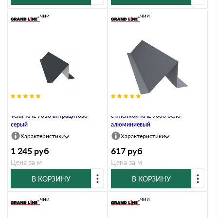
В наличии
В наличии
Планка снегозадержания 0,5
Планка снегозадержания 0,45 PE
Velur RAL 7016 антрацитово-
с пленкой RAL 9006 бело-
серый
алюминиевый
Характеристики
Характеристики
1 245
руб
617
руб
Цена за м
Цена за м
В КОРЗИНУ
В КОРЗИНУ
В наличии
В наличии