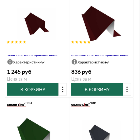
Планка снегозадержания 0,5
Планка снегозадержания 0,7 PE с
Velur RAL 3005 красное вино
пленкой RAL 3005 красное вино
Характеристики
Характеристики
1 245
руб
836
руб
Цена за м
Цена за м
В КОРЗИНУ
В КОРЗИНУ
В наличии
В наличии