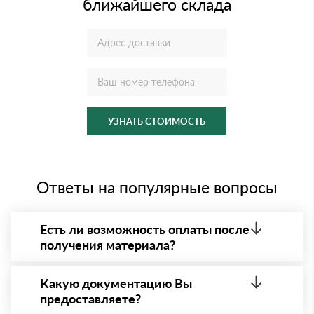
ближайшего склада
УЗНАТЬ СТОИМОСТЬ
Ответы на популярные вопросы
Есть ли возможность оплаты после
получения материала?
Да. Самый распространенный способ оплаты у нас
- оплата по факту получения товара. При этом,
Какую документацию Вы
если доставленный товар был ненадлежащего
предоставляете?
качества, то Вы вправе от него отказаться.