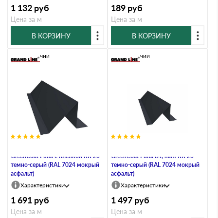
1 132
руб
189
руб
Цена за м
Цена за м
В КОРЗИНУ
В КОРЗИНУ
В наличии
В наличии
Планка снегозадержания 0,5
Планка снегозадержания 0,5
GreenСoat Pural с пленкой RR 23
GreenCoat Pural BT, matt RR 23
темно-серый (RAL 7024 мокрый
темно-серый (RAL 7024 мокрый
асфальт)
асфальт)
Характеристики
Характеристики
1 691
руб
1 497
руб
Цена за м
Цена за м