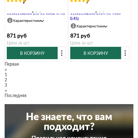
Планка угла наружного
Планка угла наружного
115х115х2000 (ПЭ-01-RR32-0.45)
115х115х2000 (ПЭП-01-9003-
0.45)
Характеристики
Характеристики
871
руб
871
руб
Цена за шт.
Цена за шт.
В КОРЗИНУ
В КОРЗИНУ
Первая
«
1
2
3
»
Последняя
Не знаете, что вам
подходит?