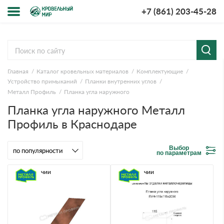
+7 (861) 203-45-28
Меню
О компании
Главная
Каталог кровельных материалов
Комплектующие
Доставка и оплата
Устройство примыканий
Планки внутренних углов
Металл Профиль
Планка угла наружного
Вопросы-ответы
Планка угла наружного Металл
Профиль в Краснодаре
Акции
Выбор
Контакты
по параметрам
В наличии
В наличии