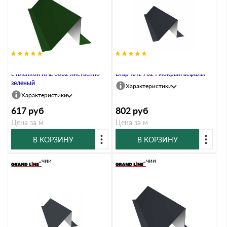
Планка снегозадержания 0,45 PE
Планка снегозадержания 0,45
с пленкой RAL 6002 лиственно-
Drap RAL 7024 мокрый асфальт
зеленый
Характеристики
Характеристики
617
руб
802
руб
Цена за м
Цена за м
В КОРЗИНУ
В КОРЗИНУ
В наличии
В наличии