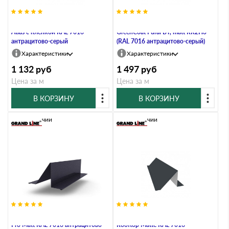
Планка снегозадержания 0,5
Планка снегозадержания 0,5
Atlas с пленкой RAL 7016
GreenCoat Pural BT, matt RR2Н3
антрацитово-серый
(RAL 7016 антрацитово-серый)
Характеристики
Характеристики
1 132
руб
1 497
руб
Цена за м
Цена за м
В КОРЗИНУ
В КОРЗИНУ
В наличии
В наличии
Планка снегозадержания 0,5 Q
Планка снегозадержания 0,5
Pro Matt RAL 7016 антрацитово-
Rooftop Matte RAL 7016