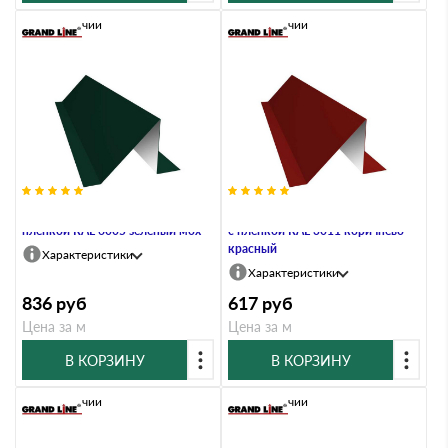
В наличии
В наличии
Планка снегозадержания 0,7 PE с
Планка снегозадержания 0,45 PE
пленкой RAL 6005 зеленый мох
с пленкой RAL 3011 коричнево-
красный
Характеристики
Характеристики
836
руб
617
руб
Цена за м
Цена за м
В КОРЗИНУ
В КОРЗИНУ
В наличии
В наличии