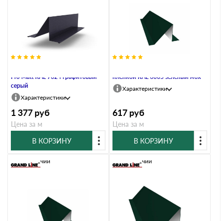
Планка снегозадержания 0,5 Q
Планка снегозадержания 0,4 PE с
Pro Matt RAL 7024 графитовый
пленкой RAL 6005 зеленый мох
серый
Характеристики
Характеристики
1 377
руб
617
руб
Цена за м
Цена за м
В КОРЗИНУ
В КОРЗИНУ
В наличии
В наличии