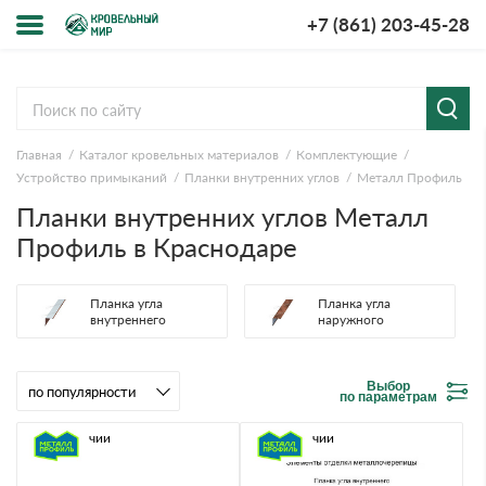
+7 (861) 203-45-28
Меню
О компании
Главная
Каталог кровельных материалов
Комплектующие
Доставка и оплата
Устройство примыканий
Планки внутренних углов
Металл Профиль
Планки внутренних углов Металл
Вопросы-ответы
Профиль в Краснодаре
Акции
Планка угла
Планка угла
внутреннего
наружного
Контакты
Выбор
по параметрам
В наличии
В наличии