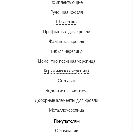
Комплектующие
Рулонная кровля
Штакетник
Профнастил для кровли
Фальцевая кровля
Гибкая черепица
Цементно-песчаная черепица
Керамическая черепица
Ондулин
Водосточная система
Доборные элементы для кровли
Металлочерепица
Покупателям
О компании