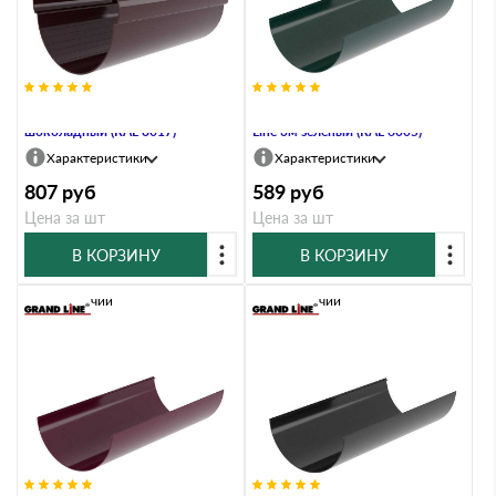
Желоб 135 ПВХ Grand Line 3м
Желоб английский ПВХ Grand
шоколадный (RAL 8017)
Line 3м зелёный (RAL 6005)
Характеристики
Характеристики
807
руб
589
руб
Цена за шт
Цена за шт
В КОРЗИНУ
В КОРЗИНУ
В наличии
В наличии