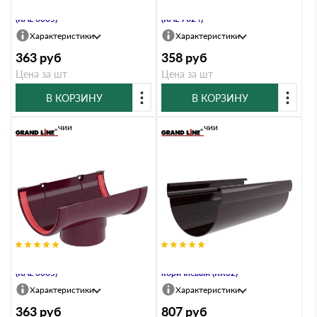
Воронка ПВХ Grand Line зелёный
Воронка ПВХ Grand Line графит
(RAL 6005)
(RAL 7024)
Характеристики
Характеристики
363
руб
358
руб
Цена за шт
Цена за шт
В КОРЗИНУ
В КОРЗИНУ
В наличии
В наличии
Воронка ПВХ Grand Line бордо
Желоб 135 ПВХ Grand Line 3м
(RAL 3005)
коричневый (RR32)
Характеристики
Характеристики
363
руб
807
руб