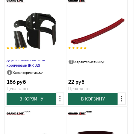
Хомут трубы металлический на
Уплотнитель резиновый
дерево Grand Line ПВХ
Характеристики
коричневый (RR 32)
Характеристики
186
руб
22
руб
Цена за шт
Цена за шт
В КОРЗИНУ
В КОРЗИНУ
В наличии
В наличии