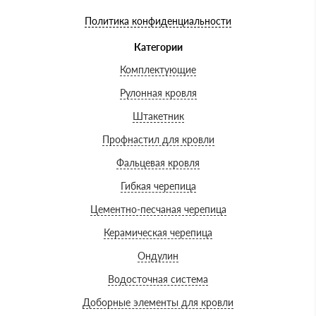
Политика конфиденциальности
Категории
Комплектующие
Рулонная кровля
Штакетник
Профнастил для кровли
Фальцевая кровля
Гибкая черепица
Цементно-песчаная черепица
Керамическая черепица
Ондулин
Водосточная система
Доборные элементы для кровли