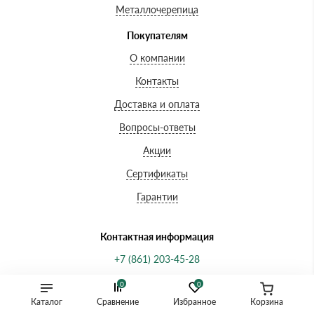
Металлочерепица
Покупателям
О компании
Контакты
Доставка и оплата
Вопросы-ответы
Акции
Сертификаты
Гарантии
Контактная информация
+7 (861) 203-45-28
kld@krovlya-ld.ru
0
0
Каталог
Сравнение
Избранное
Корзина
Краснодар, Симферопольская