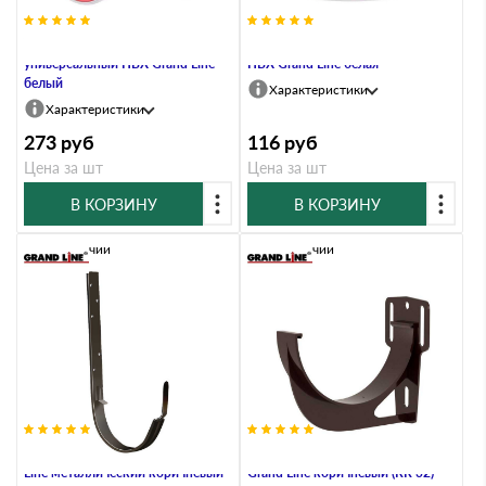
Угол желоба 90 град.
Муфта трубы соединительная
универсальный ПВХ Grand Line
ПВХ Grand Line белая
белый
Характеристики
Характеристики
273
руб
116
руб
Цена за шт
Цена за шт
В КОРЗИНУ
В КОРЗИНУ
В наличии
В наличии
Кронштейн желоба ПВХ Grand
Кронштейн желоба slider ПВХ
Line металлический коричневый
Grand Line коричневый (RR 32)