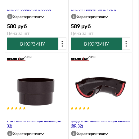
Желоб английский ПВХ Grand
Желоб английский ПВХ Grand
Line 3м бордо (RAL 3005)
Line 3м графит (RAL 7024)
Характеристики
Характеристики
580
руб
589
руб
Цена за шт
Цена за шт
В КОРЗИНУ
В КОРЗИНУ
В наличии
В наличии
Муфта трубы соединительная
Угол желоба составной 90-150
ПВХ Grand Line коричневая (RR
град. ПВХ Grand Line коричневый
32)
(RR 32)
Характеристики
Характеристики