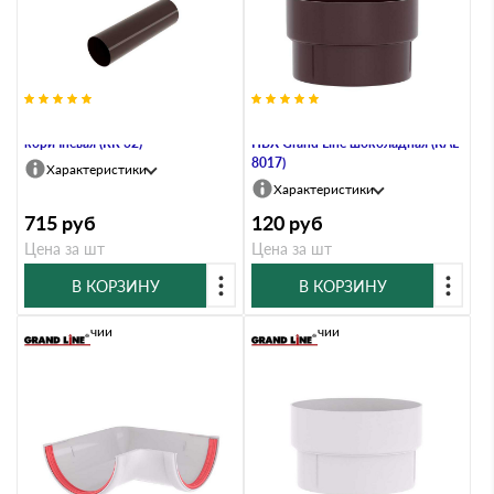
Труба ПВХ Grand Line 3м
Муфта трубы соединительная
коричневая (RR 32)
ПВХ Grand Line шоколадная (RAL
8017)
Характеристики
Характеристики
715
руб
120
руб
Цена за шт
Цена за шт
В КОРЗИНУ
В КОРЗИНУ
В наличии
В наличии