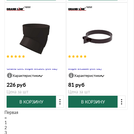
В наличии
В наличии
Колено трубы 45 град. ПВХ
Хомут трубы ПВХ Grand Line
Grand Line коричневое (RR 32)
коричневый (RR 32)
Характеристики
Характеристики
226
руб
81
руб
Цена за шт
Цена за шт
В КОРЗИНУ
В КОРЗИНУ
Первая
«
1
2
3