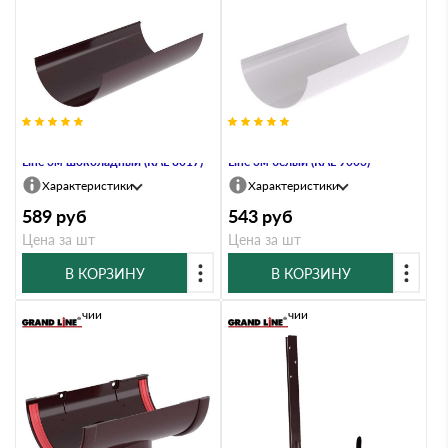
Желоб английский ПВХ Grand
Желоб английский ПВХ Grand
Line 3м шоколадный (RAL 8017)
Line 3м белый (RAL 9003)
Характеристики
Характеристики
589
руб
543
руб
Цена за шт
Цена за шт
В КОРЗИНУ
В КОРЗИНУ
В наличии
В наличии