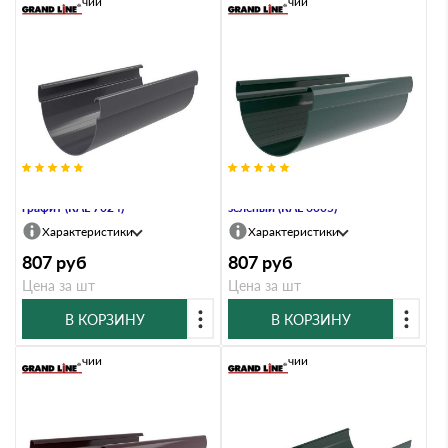
В наличии
В наличии
Желоб 135 ПВХ Grand Line 3м
Желоб 135 ПВХ Grand Line 3м
графит (RAL 7024)
зелёный (RAL 6005)
Характеристики
Характеристики
807
руб
807
руб
Цена за шт
Цена за шт
В КОРЗИНУ
В КОРЗИНУ
В наличии
В наличии