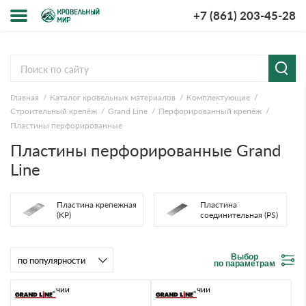
+7 (861) 203-45-28
Меню
О компании
Главная
Каталог кровельных материалов
Комплектующие
Доставка и оплата
Строительный крепёж
Grand Line
Перфорированный крепёж
Пластины перфорированные
Вопросы-ответы
Пластины перфорированные Grand
Line
Акции
Пластина крепежная
Пластина
Контакты
(KP)
соединительная (PS)
Выбор
по параметрам
В наличии
В наличии