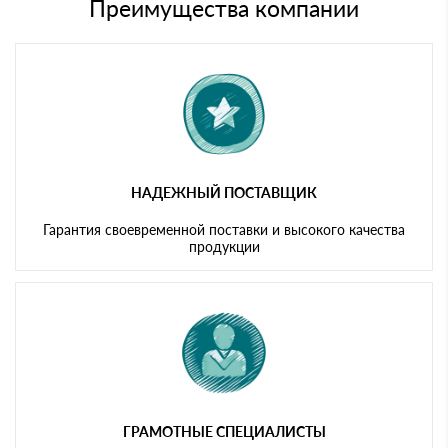
либо Вы забираете товар со склада самовывоза.
Преимущества компании
Мы принимаем платежи с сайта по следующим банковским
картам
НАДЕЖНЫЙ ПОСТАВЩИК
Гарантия своевременной поставки и высокого качества
продукции
ГРАМОТНЫЕ СПЕЦИАЛИСТЫ