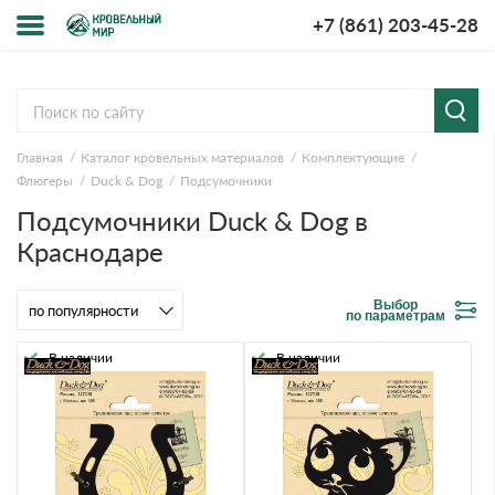
+7 (861) 203-45-28
Меню
О компании
Главная
Каталог кровельных материалов
Комплектующие
Доставка и оплата
Флюгеры
Duck & Dog
Подсумочники
Подсумочники Duck & Dog в
Вопросы-ответы
Краснодаре
Акции
Выбор
по параметрам
Контакты
В наличии
В наличии