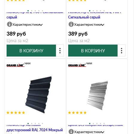
Профлист Grand Line C20A 0.45
Профлист Grand Line C20А 0.45
Полиэстер RAL 7004 Сигнальный
Полиэстер с пленкой RAL 7004
серый
Сигнальный серый
Характеристики
Характеристики
389
руб
389
руб
Цена за м2
Цена за м2
В КОРЗИНУ
В КОРЗИНУ
В наличии
В наличии
Профлист Grand Line C20A 0.4
Профлист Grand Line C20A 0.45
Полиэстер матовый
Цинк Без покрытия Бесцветный
двусторонний RAL 7024 Мокрый
Характеристики