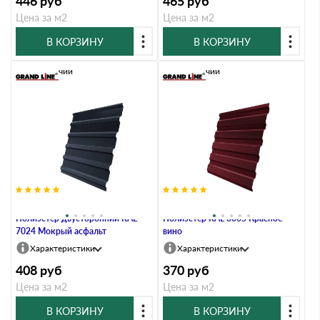
446
руб
465
руб
Цена за м2
Цена за м2
В КОРЗИНУ
В КОРЗИНУ
В наличии
В наличии
Профлист Grand Line C20A 0.4
Профлист Grand Line C20A 0.4
Полиэстер двусторонний RAL
Полиэстер RAL 3005 Красное
7024 Мокрый асфальт
вино
Характеристики
Характеристики
408
руб
370
руб
Цена за м2
Цена за м2
В КОРЗИНУ
В КОРЗИНУ