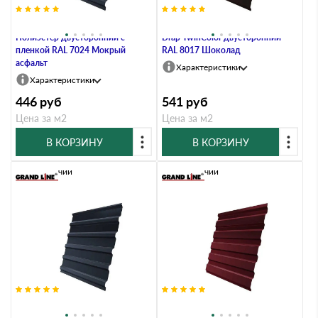
Профлист Grand Line C20А 0.45
Профлист Grand Line C20A 0.45
Полиэстер двусторонний с
Drap TwinColor двусторонний
пленкой RAL 7024 Мокрый
RAL 8017 Шоколад
асфальт
Характеристики
Характеристики
446
руб
541
руб
Цена за м2
Цена за м2
В КОРЗИНУ
В КОРЗИНУ
В наличии
В наличии
Профлист Grand Line C20A 0.4
Профлист Grand Line C20A 0.45
Полиэстер RAL 7024 Мокрый
Полиэстер двусторонний RAL