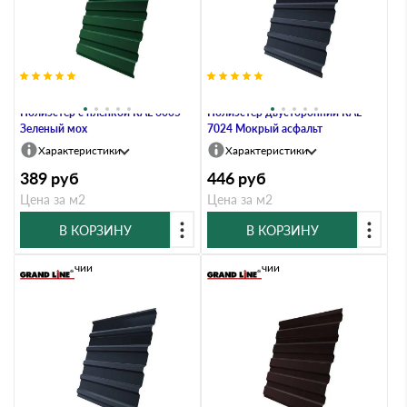
Профлист Grand Line C20А 0.45
Профлист Grand Line C20A 0.45
Полиэстер с пленкой RAL 6005
Полиэстер двусторонний RAL
Зеленый мох
7024 Мокрый асфальт
Характеристики
Характеристики
389
руб
446
руб
Цена за м2
Цена за м2
В КОРЗИНУ
В КОРЗИНУ
В наличии
В наличии