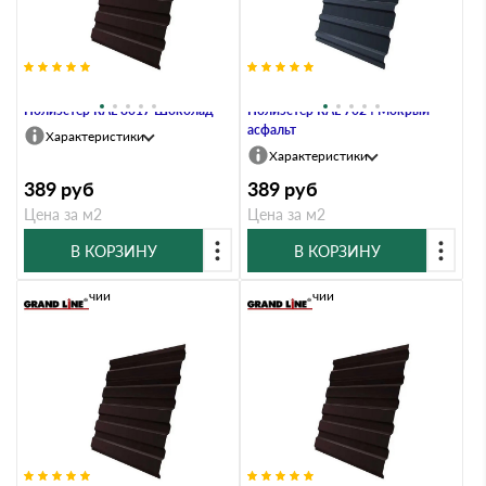
Профлист Grand Line C20A 0.45
Профлист Grand Line C20A 0.45
Полиэстер RAL 8017 Шоколад
Полиэстер RAL 7024 Мокрый
асфальт
Характеристики
Характеристики
389
руб
389
руб
Цена за м2
Цена за м2
В КОРЗИНУ
В КОРЗИНУ
В наличии
В наличии