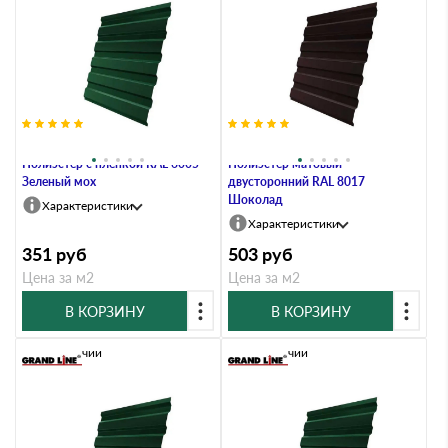
Профлист Grand Line C20А 0.4
Профлист Grand Line C20A 0.4
Полиэстер с пленкой RAL 6005
Полиэстер матовый
Зеленый мох
двусторонний RAL 8017
Шоколад
Характеристики
Характеристики
351
руб
503
руб
Цена за м2
Цена за м2
В КОРЗИНУ
В КОРЗИНУ
В наличии
В наличии