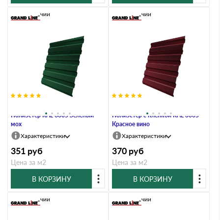
В наличии
В наличии
Профлист Grand Line C20A 0.4
Профлист Grand Line C20А 0.4
Полиэстер RAL 6005 Зеленый
Полиэстер с пленкой RAL 3005
мох
Красное вино
Характеристики
Характеристики
351
руб
370
руб
Цена за м2
Цена за м2
В КОРЗИНУ
В КОРЗИНУ
В наличии
В наличии