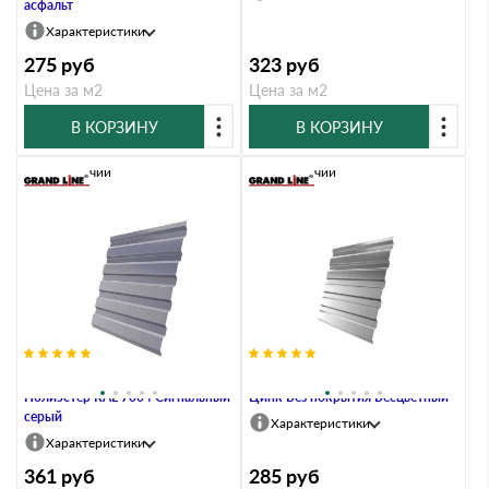
асфальт
Характеристики
275
руб
323
руб
Цена за м2
Цена за м2
В КОРЗИНУ
В КОРЗИНУ
В наличии
В наличии
Профлист Grand Line C20A 0.4
Профлист Grand Line C20A 0.4
Полиэстер RAL 7004 Сигнальный
Цинк Без покрытия Бесцветный
серый
Характеристики
Характеристики
361
руб
285
руб