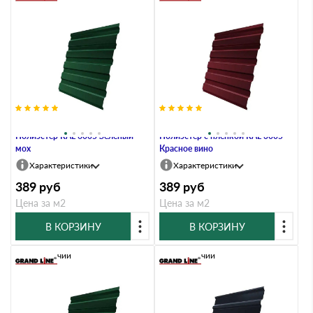
Профлист Grand Line C20A 0.45
Профлист Grand Line C20А 0.45
Полиэстер RAL 6005 Зеленый
Полиэстер с пленкой RAL 3005
мох
Красное вино
Характеристики
Характеристики
389
руб
389
руб
Цена за м2
Цена за м2
В КОРЗИНУ
В КОРЗИНУ
В наличии
В наличии