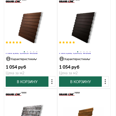
Профлист Grand Line C20A 0.45
Профлист Grand Line C20A 0.45
Print Elite Choco wood
Print Elite Coffee wood
Характеристики
Характеристики
1 054
руб
1 054
руб
Цена за м2
Цена за м2
В КОРЗИНУ
В КОРЗИНУ
В наличии
В наличии