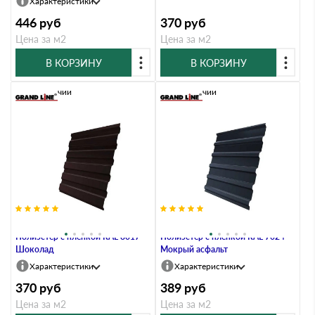
Характеристики
446
руб
370
руб
Цена за м2
Цена за м2
В КОРЗИНУ
В КОРЗИНУ
В наличии
В наличии
Профлист Grand Line C20А 0.4
Профлист Grand Line C20А 0.45
Полиэстер с пленкой RAL 8017
Полиэстер с пленкой RAL 7024
Шоколад
Мокрый асфальт
Характеристики
Характеристики
370
руб
389
руб
Цена за м2
Цена за м2