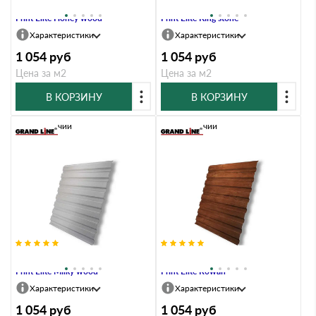
Профлист Grand Line C20A 0.45
Профлист Grand Line C20A 0.45
Print Elite Honey wood
Print Elite King stone
Характеристики
Характеристики
1 054
руб
1 054
руб
Цена за м2
Цена за м2
В КОРЗИНУ
В КОРЗИНУ
В наличии
В наличии
Профлист Grand Line C20A 0.45
Профлист Grand Line C20A 0.45
Print Elite Milky wood
Print Elite Rowan
Характеристики
Характеристики
1 054
руб
1 054
руб