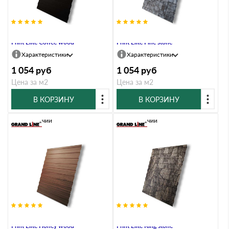
Профлист Grand Line C8A 0.45
Профлист Grand Line C8A 0.45
Print Elite Coffee wood
Print Elite Fine stone
Характеристики
Характеристики
1 054
руб
1 054
руб
Цена за м2
Цена за м2
В КОРЗИНУ
В КОРЗИНУ
В наличии
В наличии
Профлист Grand Line C8A 0.45
Профлист Grand Line C8A 0.45
Print Elite Honey wood
Print Elite King stone