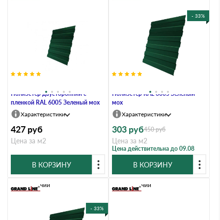
- 33%
Профлист Grand Line C8А 0.45
Профлист Grand Line C8A 0.4
Полиэстер двусторонний с
Полиэстер RAL 6005 Зеленый
пленкой RAL 6005 Зеленый мох
мох
Характеристики
Характеристики
427
руб
303
руб
450
руб
Цена за м2
Цена за м2
Цена действительна до 09.08
В КОРЗИНУ
В КОРЗИНУ
В наличии
В наличии
- 33%