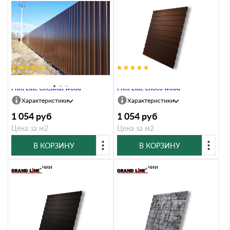
Профлист Grand Line C8A 0.45
Профлист Grand Line C8A 0.45
Print Elite Chestnut wood
Print Elite Choco wood
Характеристики
Характеристики
1 054
руб
1 054
руб
Цена за м2
Цена за м2
В КОРЗИНУ
В КОРЗИНУ
В наличии
В наличии