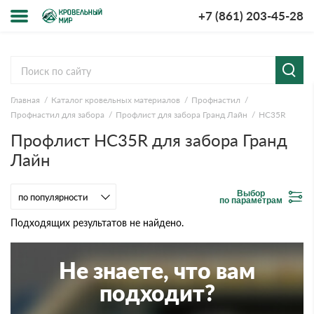
+7 (861) 203-45-28
Меню
О компании
Главная
Каталог кровельных материалов
Профнастил
Доставка и оплата
Профнастил для забора
Профлист для забора Гранд Лайн
HC35R
Профлист HC35R для забора Гранд
Вопросы-ответы
Лайн
Акции
Выбор
по параметрам
Контакты
Подходящих результатов не найдено.
Не знаете, что вам
подходит?