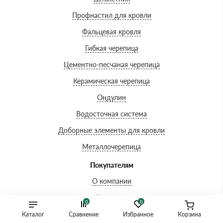
Профнастил для кровли
Фальцевая кровля
Гибкая черепица
Цементно-песчаная черепица
Керамическая черепица
Ондулин
Водосточная система
Доборные элементы для кровли
Металлочерепица
Покупателям
О компании
Контакты
0
0
Доставка и оплата
Каталог
Сравнение
Избранное
Корзина