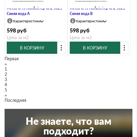
Профлист Металл Профиль
Профлист Металл Профиль
МП18 0.45 Полиэстер RAL 5021
МП18 0.45 Полиэстер RAL 5021
Синяя вода A
Синяя вода B
Характеристики
Характеристики
598
руб
598
руб
Цена за м2
Цена за м2
В КОРЗИНУ
В КОРЗИНУ
Первая
«
1
2
3
4
5
»
Последняя
Не знаете, что вам
подходит?