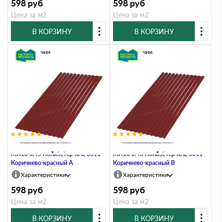
598
руб
598
руб
Цена за м2
Цена за м2
В КОРЗИНУ
В КОРЗИНУ
В наличии
В наличии
Профлист Металл Профиль
Профлист Металл Профиль
МП18 0.45 Полиэстер RAL 3011
МП18 0.45 Полиэстер RAL 3011
Коричнево-красный A
Коричнево-красный B
Характеристики
Характеристики
598
руб
598
руб
Цена за м2
Цена за м2
В КОРЗИНУ
В КОРЗИНУ