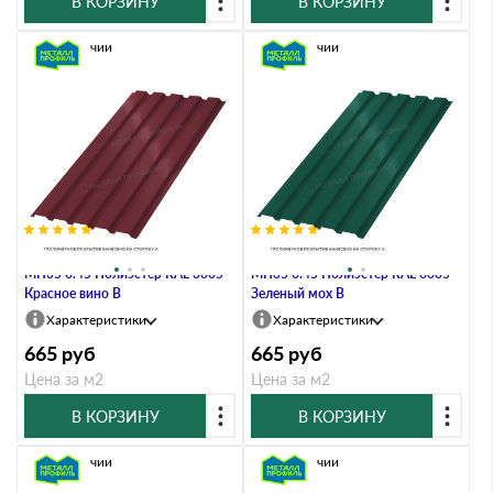
В КОРЗИНУ
В КОРЗИНУ
В наличии
В наличии
Профлист Металл Профиль
Профлист Металл Профиль
МП35 0.45 Полиэстер RAL 3005
МП35 0.45 Полиэстер RAL 6005
Красное вино B
Зеленый мох B
Характеристики
Характеристики
665
руб
665
руб
Цена за м2
Цена за м2
В КОРЗИНУ
В КОРЗИНУ
В наличии
В наличии