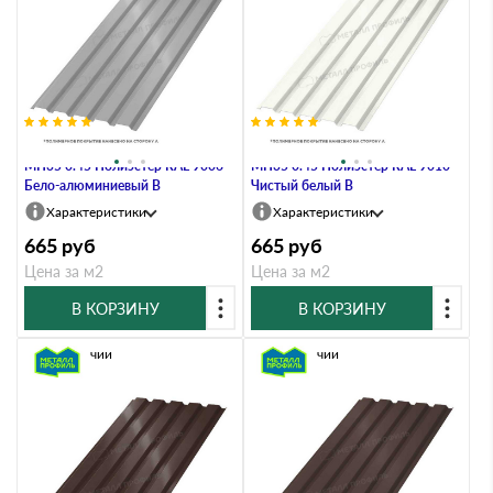
Профлист Металл Профиль
Профлист Металл Профиль
МП35 0.45 Полиэстер RAL 9006
МП35 0.45 Полиэстер RAL 9010
Бело-алюминиевый B
Чистый белый B
Характеристики
Характеристики
665
руб
665
руб
Цена за м2
Цена за м2
В КОРЗИНУ
В КОРЗИНУ
В наличии
В наличии