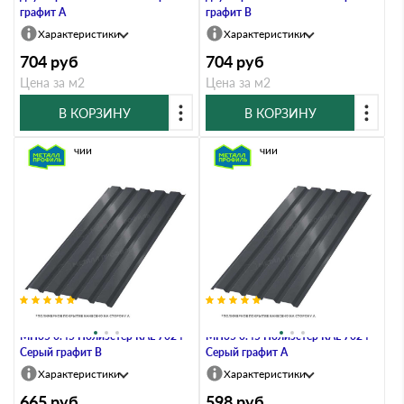
графит A
графит B
Характеристики
Характеристики
704
руб
704
руб
Цена за м2
Цена за м2
В КОРЗИНУ
В КОРЗИНУ
В наличии
В наличии
Профлист Металл Профиль
Профлист Металл Профиль
МП35 0.45 Полиэстер RAL 7024
МП35 0.45 Полиэстер RAL 7024
Серый графит B
Серый графит A
Характеристики
Характеристики
665
руб
598
руб