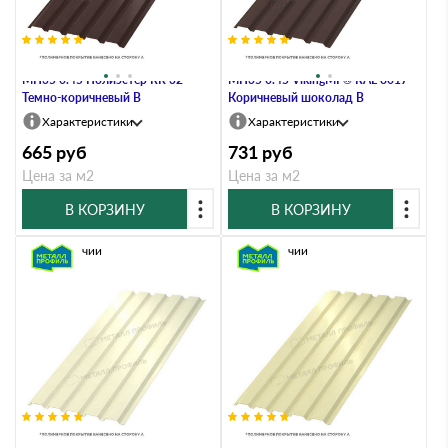
Профлист Металл Профиль
Профлист Металл Профиль
МП35 0.45 Полиэстер RR 32
МП35 0.45 VikingMP® RAL 8017
Темно-коричневый B
Коричневый шоколад B
Характеристики
Характеристики
665
руб
731
руб
Цена за м2
Цена за м2
В КОРЗИНУ
В КОРЗИНУ
В наличии
В наличии
Профлист Металл Профиль
Профлист Металл Профиль