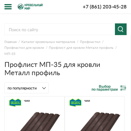
+7 (861) 203-45-28
Меню
О компании
Главная
Каталог кровельных материалов
Профнастил
Доставка и оплата
Профнастил для кровли
Профлист для кровли Металл профиль
МП-35
Вопросы-ответы
Профлист МП-35 для кровли
Металл профиль
Акции
Выбор
Контакты
по параметрам
В наличии
В наличии