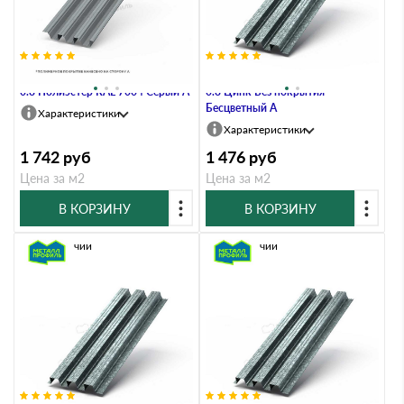
Профлист Металл Профиль Н114
Профлист Металл Профиль Н114
0.8 Полиэстер RAL 7004 Серый A
0.8 Цинк Без покрытия
Бесцветный A
Характеристики
Характеристики
1 742
руб
1 476
руб
Цена за м2
Цена за м2
В КОРЗИНУ
В КОРЗИНУ
В наличии
В наличии