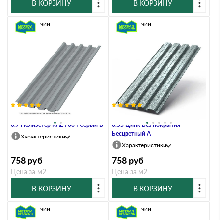
В КОРЗИНУ
В КОРЗИНУ
В наличии
В наличии
Профлист Металл Профиль Н60
Профлист Металл Профиль Н60
0.7 Полиэстер RAL 7004 Серый B
0.55 Цинк Без покрытия
Бесцветный A
Характеристики
Характеристики
758
руб
758
руб
Цена за м2
Цена за м2
В КОРЗИНУ
В КОРЗИНУ
В наличии
В наличии