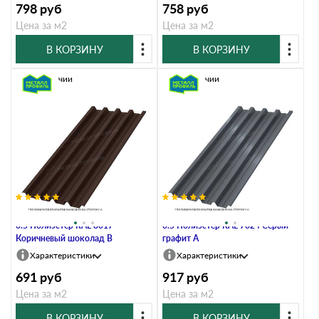
798
руб
758
руб
Цена за м2
Цена за м2
В КОРЗИНУ
В КОРЗИНУ
В наличии
В наличии
Профлист Металл Профиль Н60
Профлист Металл Профиль Н60
0.5 Полиэстер RAL 8017
0.5 Полиэстер RAL 7024 Серый
Коричневый шоколад B
графит A
Характеристики
Характеристики
691
руб
917
руб
Цена за м2
Цена за м2
В КОРЗИНУ
В КОРЗИНУ