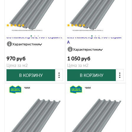
Профлист Металл Профиль Н60
Профлист Металл Профиль Н60
0.6 Полиэстер RAL 7004 Серый A
0.65 Полиэстер RAL 7004 Серый
A
Характеристики
Характеристики
970
руб
1 050
руб
Цена за м2
Цена за м2
В КОРЗИНУ
В КОРЗИНУ
В наличии
В наличии