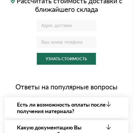
Рассчитать стоимость доставки с
ближайшего склада
УЗНАТЬ СТОИМОСТЬ
Ответы на популярные вопросы
Есть ли возможность оплаты после
получения материала?
Да. Самый распространенный способ оплаты у нас
- оплата по факту получения товара. При этом,
Какую документацию Вы
если доставленный товар был ненадлежащего