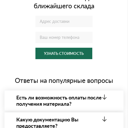
ближайшего склада
УЗНАТЬ СТОИМОСТЬ
Ответы на популярные вопросы
Есть ли возможность оплаты после
получения материала?
Да. Самый распространенный способ оплаты у нас
- оплата по факту получения товара. При этом,
Какую документацию Вы
если доставленный товар был ненадлежащего
предоставляете?