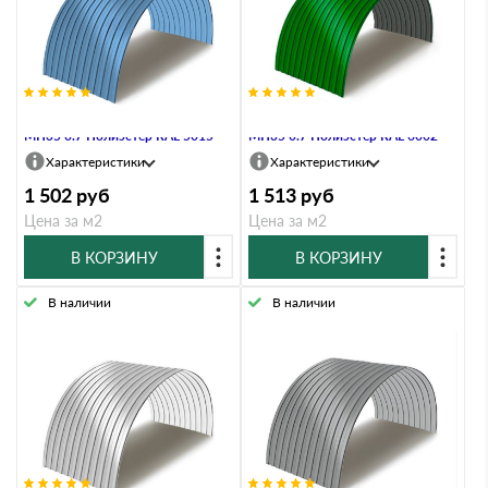
Профнастил Профлист-Металл
Профнастил Профлист-Металл
МП35 0.7 Полиэстер RAL 5015
МП35 0.7 Полиэстер RAL 6002
Характеристики
Характеристики
1 502
руб
1 513
руб
Цена за м2
Цена за м2
В КОРЗИНУ
В КОРЗИНУ
В наличии
В наличии