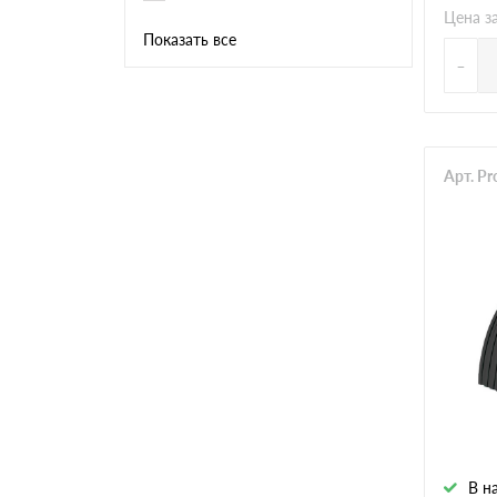
Цена з
Показать все
-
Арт. P
В н