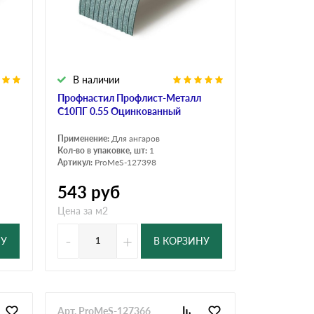
Ондутисс
Ондулина
В наличии
Шифер волновой
Шифер 8-волново
Профнастил Профлист-Металл
C10ПГ 0.55 Оцинкованный
Применение:
Для ангаров
Кол-во в упаковке, шт:
1
Артикул:
ProMeS-127398
543
руб
Цена за м2
-
+
НУ
В КОРЗИНУ
Арт. ProMeS-127366