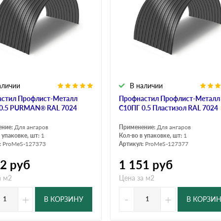
аличии
В наличии
стил Профлист-Металл
Профнастил Профлист-Металл
0.5 PURMAN® RAL 7024
C10ПГ 0.5 Пластизол RAL 7024
ение:
Для ангаров
Применение:
Для ангаров
 упаковке, шт:
1
Кол-во в упаковке, шт:
1
:
ProMeS-127373
Артикул:
ProMeS-127377
12
руб
1 151
руб
а м2
Цена за м2
+
-
+
В КОРЗИНУ
В КОРЗИ