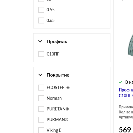
0.55
0.65
Профиль
C10ПГ
Покрытие
В н
ECOSTEEL®
Профна
C10ПГ 
Norman
Примен
PURETAN®
Кол-во в
Артикул
PURMAN®
569
Viking E