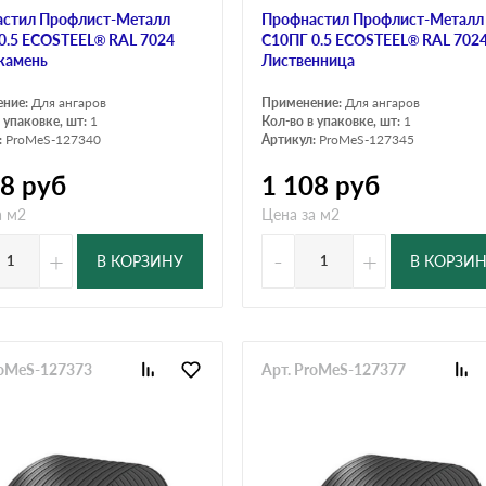
стил Профлист-Металл
Профнастил Профлист-Металл
0.5 ECOSTEEL® RAL 7024
C10ПГ 0.5 ECOSTEEL® RAL 702
камень
Лиственница
ение:
Для ангаров
Применение:
Для ангаров
 упаковке, шт:
1
Кол-во в упаковке, шт:
1
:
ProMeS-127340
Артикул:
ProMeS-127345
08
руб
1 108
руб
а м2
Цена за м2
+
-
+
В КОРЗИНУ
В КОРЗИ
roMeS-127373
Арт. ProMeS-127377