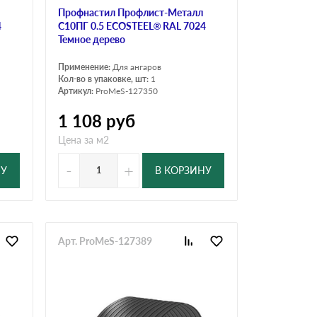
Профнастил Профлист-Металл
4
C10ПГ 0.5 ECOSTEEL® RAL 7024
Темное дерево
Применение:
Для ангаров
Кол-во в упаковке, шт:
1
Артикул:
ProMeS-127350
1 108
руб
Цена за м2
-
+
НУ
В КОРЗИНУ
Арт. ProMeS-127389