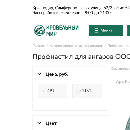
Краснодар, Симферопольская улица, 62/3, офис 54
Часы работы: ежедневно с 8:00 до 21:00
Меню
Главная
Каталог кровельных материалов
Профнастил
Ондулин и шифер
О компании
Доставка и оплата
Профнастил для ангаров ОО
Вопросы-ответы
Цементно-песчаная чер
Акции
Сортироват
Контакты
Цена, руб.
Сланцевая кровля
Арт. P
Доборные элементы
Ондулин
Цвет