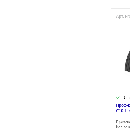
Арт. P
В н
Профна
C10ПГ 
Примен
Кол-во в