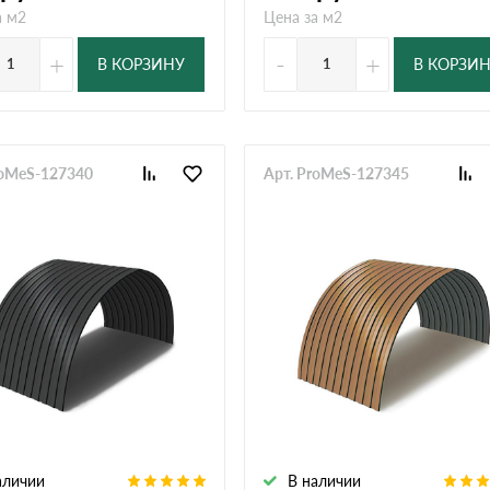
а м2
Цена за м2
+
-
+
В КОРЗИНУ
В КОРЗИ
roMeS-127340
Арт. ProMeS-127345
аличии
В наличии