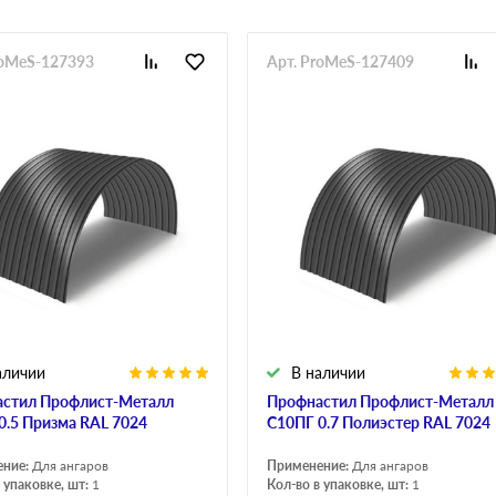
roMeS-127393
Арт. ProMeS-127409
аличии
В наличии
стил Профлист-Металл
Профнастил Профлист-Металл
0.5 Призма RAL 7024
C10ПГ 0.7 Полиэстер RAL 7024
ение:
Для ангаров
Применение:
Для ангаров
 упаковке, шт:
1
Кол-во в упаковке, шт:
1