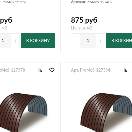
:
ProMeS-127393
Артикул:
ProMeS-127409
руб
875
руб
а м2
Цена за м2
+
-
+
В КОРЗИНУ
В КОРЗИ
roMeS-127378
Арт. ProMeS-127394