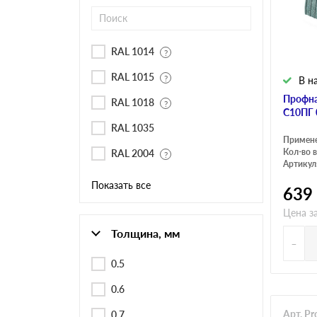
Черепица Он
Шифер
RAL 1014
RAL 1015
В н
Шифер плос
Профна
RAL 1018
C10ПГ 
RAL 1035
Примен
Шифер 7-вол
Кол-во в
RAL 2004
Артикул
Показать все
639
Цена з
Толщина, мм
-
0.5
0.6
Арт. P
0.7