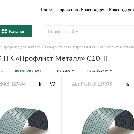
Поставка кровли по Краснодару и Краснодарс
Каталог
Профлист для ангаров
Профлист для ангаров ООО ПК «Профлист Металл
Металлочерепица
Гибка
О ПК «Профлист Металл» С10ПГ
Натуральная керамическая
епица
Фибро
черепица
по популярности
по цене
по алфавиту
ь:
Профнастил и штакетник
Водос
roMeS-127404
Арт. ProMeS-127375
Комплектующие