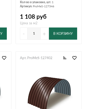
Кол-во в упаковке, шт:
1
Артикул:
ProMeS-127346
1 108
руб
Цена за м2
-
+
НУ
В КОРЗИНУ
Арт. ProMeS-127402