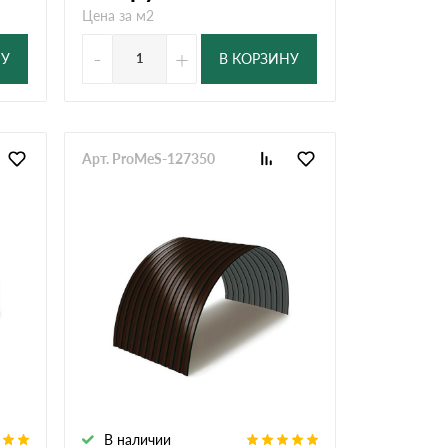
Цена за м2
-
+
НУ
В КОРЗИНУ
Арт. ProMeS-127350
В наличии