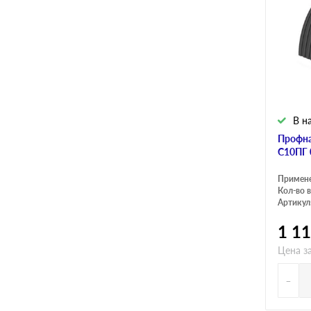
В н
Профна
C10ПГ 
Примен
Кол-во в
Артикул
1 1
Цена з
-