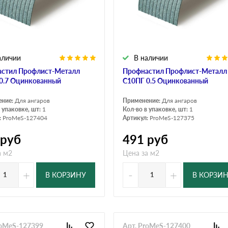
дулин
Ондулин Смарт
аличии
В наличии
кий
Шифер для грядок
стил Профлист-Металл
Профнастил Профлист-Металл
0.7 Оцинкованный
C10ПГ 0.5 Оцинкованный
ение:
Для ангаров
Применение:
Для ангаров
новой
 упаковке, шт:
1
Кол-во в упаковке, шт:
1
:
ProMeS-127404
Артикул:
ProMeS-127375
руб
491
руб
а м2
Цена за м2
+
-
+
В КОРЗИНУ
В КОРЗИ
roMeS-127399
Арт. ProMeS-127400