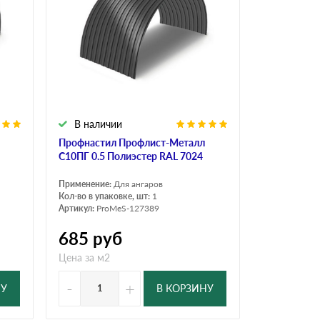
В наличии
Профнастил Профлист-Металл
C10ПГ 0.5 Полиэстер RAL 7024
Применение:
Для ангаров
Кол-во в упаковке, шт:
1
Артикул:
ProMeS-127389
685
руб
Цена за м2
-
+
НУ
В КОРЗИНУ