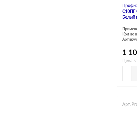
Профна
C10ПГ 
Белый 
Примен
Кол-во в
Артикул
1 1
Цена з
-
Арт. P