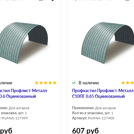
аличии
В наличии
стил Профлист-Металл
Профнастил Профлист-Металл
0.6 Оцинкованный
C10ПГ 0.65 Оцинкованный
ение:
Для ангаров
Применение:
Для ангаров
 упаковке, шт:
1
Кол-во в упаковке, шт:
1
:
ProMeS-127399
Артикул:
ProMeS-127400
руб
607
руб