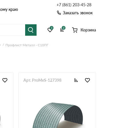
+7 (861) 203-45-28
кому краю
Заказать звонок
0
0
Корзина
»
Профлист Металл - С10ПГ
я черепица
Рулонная кровля
цементная черепица
Фальцевая кровля
точные системы
Софиты
Арт. ProMeS-127398
Комплектующие д