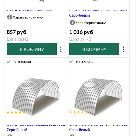
Профнастил Профлист-Момент
Профнастил Профлист-Момент
C44ПГ 0.9 Оцинкованный
C44ПГ 0.7 Полимерный RAL 9002
Серо-белый
Характеристики
Характеристики
857
руб
1 016
руб
Цена за м2
Цена за м2
В КОРЗИНУ
В КОРЗИНУ
В наличии
В наличии
Профнастил Профлист-Момент
Профнастил Профлист-Момент
C44ПГ 0.5 Полимерный RAL 9002
C44ПГ 0.6 Полимерный RAL 9002
Серо-белый
Серо-белый