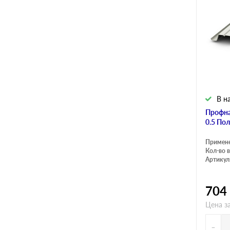
В н
Профна
0.5 По
Примен
Кол-во в
Артикул
704
Цена з
-