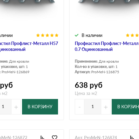
дулин
Ондулин Смарт
аличии
В наличии
кий
Шифер для грядок
стил Профлист-Металл Н57
Профнастил Профлист-Металл
цинкованный
0.7 Оцинкованный
ение:
Для кровли
Применение:
Для кровли
новой
 упаковке, шт:
1
Кол-во в упаковке, шт:
1
:
ProMeN-126869
Артикул:
ProMeN-126875
руб
638
руб
а м2
Цена за м2
+
-
+
В КОРЗИНУ
В КОРЗИ
roMeN-126872
Арт. ProMeN-126874