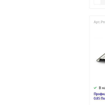
Арт. P
В н
Профна
0.85 П