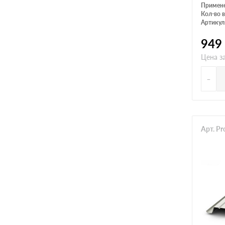
Примен
Кол-во в
Артикул
949
Цена з
-
Арт. P