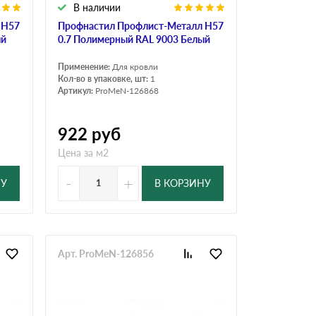
В наличии
 Н57
Профнастил Профлист-Металл Н57
ый
0.7 Полимерный RAL 9003 Белый
Применение:
Для кровли
Кол-во в упаковке, шт:
1
Артикул:
ProMeN-126868
922
руб
Цена за м2
-
+
НУ
В КОРЗИНУ
Арт. ProMeN-126856