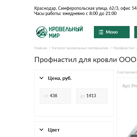
Краснодар, Симферопольская улица, 62/3, офис 54
Часы работы: ежедневно с 8:00 до 21:00
Меню
Главная
Каталог кровельных материалов
Профнастил
Ондулин и шифер
О компании
Доставка и оплата
Профнастил для кровли ООО
Вопросы-ответы
Цементно-песчаная чер
Акции
Сортироват
Контакты
Цена, руб.
Сланцевая кровля
Арт. P
Доборные элементы
Ондулин
Цвет