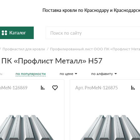
Поставка кровли по Краснодару и Краснодарс
Каталог
Профнастил для кровли
Профилированный лист ООО ПК «Профлист Мет
Металлочерепица
Гибка
 ПК «Профлист Металл» Н57
Натуральная керамическая
епица
Фибро
черепица
по популярности
по цене
по алфавиту
ь:
Профнастил и штакетник
Водос
roMeN-126869
Арт. ProMeN-126875
Комплектующие