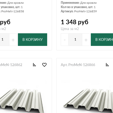
ение:
Для кровли
Применение:
Для кровли
 упаковке, шт:
1
Кол-во в упаковке, шт:
1
:
ProMeN-126858
Артикул:
ProMeN-126859
руб
1 348
руб
а м2
Цена за м2
+
-
+
В КОРЗИНУ
В КОРЗИ
roMeN-126862
Арт. ProMeN-126866