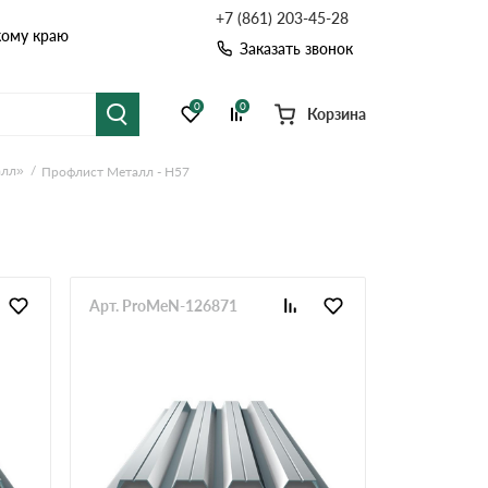
+7 (861) 203-45-28
кому краю
Заказать звонок
0
0
Корзина
алл»
Профлист Металл - Н57
я черепица
Рулонная кровля
цементная черепица
Фальцевая кровля
точные системы
Софиты
Арт. ProMeN-126871
Комплектующие д