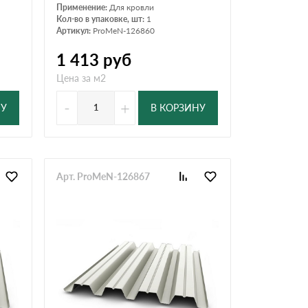
Применение:
Для кровли
Кол-во в упаковке, шт:
1
Артикул:
ProMeN-126860
1 413
руб
Цена за м2
-
+
НУ
В КОРЗИНУ
Арт. ProMeN-126867