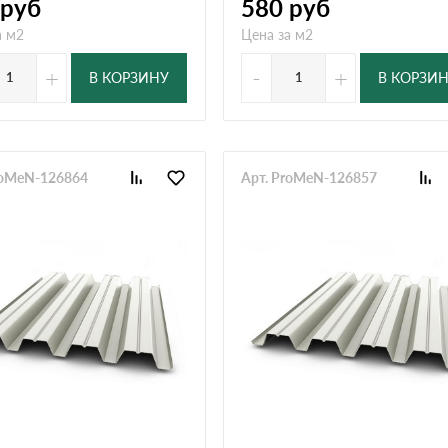
руб
580
руб
а м2
Цена за м2
+
-
+
В КОРЗИНУ
В КОРЗИ
roMeN-126864
Арт. ProMeN-126857