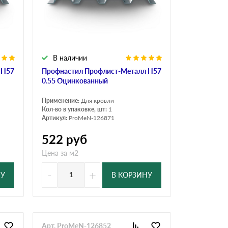
Ондутисс
Ондулина
В наличии
Шифер волновой
Шифер 8-волново
 Н57
Профнастил Профлист-Металл Н57
0.55 Оцинкованный
Применение:
Для кровли
Кол-во в упаковке, шт:
1
Артикул:
ProMeN-126871
522
руб
Цена за м2
-
+
НУ
В КОРЗИНУ
Арт. ProMeN-126852