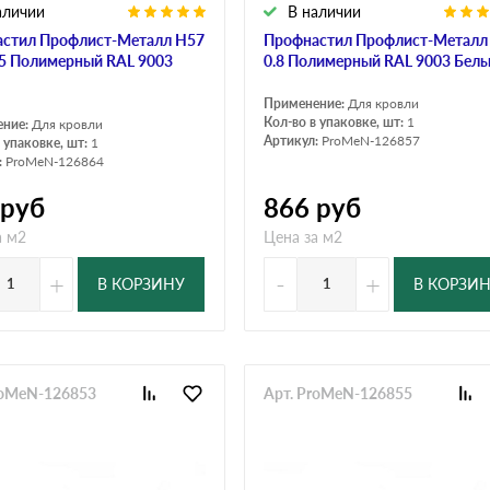
аличии
В наличии
стил Профлист-Металл Н57
Профнастил Профлист-Металл
45 Полимерный RAL 9003
0.8 Полимерный RAL 9003 Бел
Применение:
Для кровли
Кол-во в упаковке, шт:
1
ение:
Для кровли
Артикул:
ProMeN-126857
 упаковке, шт:
1
:
ProMeN-126864
руб
866
руб
а м2
Цена за м2
+
-
+
В КОРЗИНУ
В КОРЗИ
roMeN-126853
Арт. ProMeN-126855