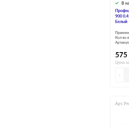
В н
Профна
900 0.
Белый
Примен
Кол-во в
Артикул
575
Цена з
-
Арт. P