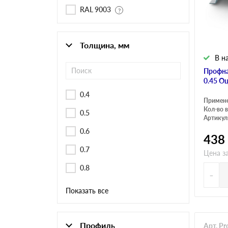
Черепица Он
RAL 9003
Шифер
Толщина, мм
В н
Шифер плос
Профна
0.45 О
0.4
Примен
Шифер 7-вол
Кол-во в
0.5
Артикул
0.6
438
0.7
Цена з
0.8
-
Показать все
Профиль
Арт. P