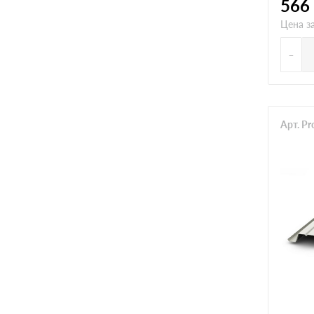
566
Цена з
-
Арт. P