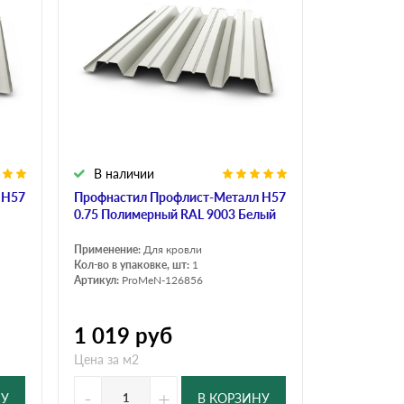
В наличии
 Н57
Профнастил Профлист-Металл Н57
0.75 Полимерный RAL 9003 Белый
Применение:
Для кровли
Кол-во в упаковке, шт:
1
Артикул:
ProMeN-126856
1 019
руб
Цена за м2
-
+
НУ
В КОРЗИНУ