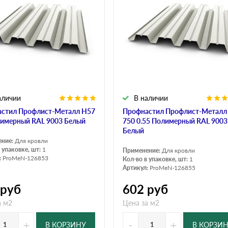
аличии
В наличии
стил Профлист-Металл Н57
Профнастил Профлист-Металл
лимерный RAL 9003 Белый
750 0.55 Полимерный RAL 9003
Белый
ение:
Для кровли
 упаковке, шт:
1
Применение:
Для кровли
:
ProMeN-126853
Кол-во в упаковке, шт:
1
Артикул:
ProMeN-126855
руб
602
руб
а м2
Цена за м2
+
-
+
В КОРЗИНУ
В КОРЗИ