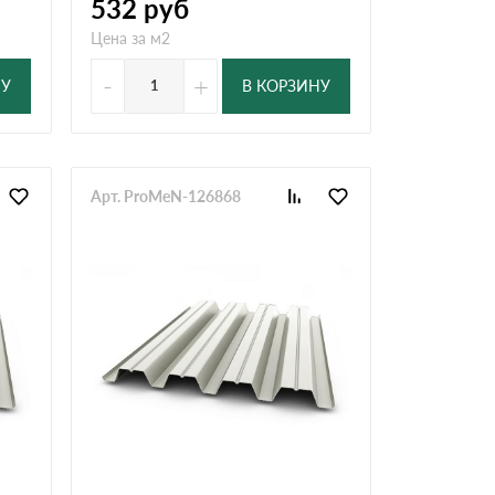
532
руб
Цена за м2
-
+
НУ
В КОРЗИНУ
Арт. ProMeN-126868