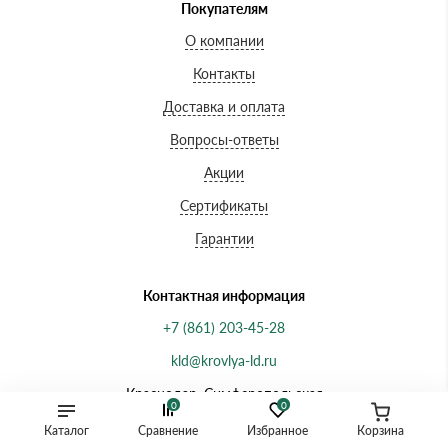
Покупателям
О компании
Контакты
Доставка и оплата
Вопросы-ответы
Акции
Сертификаты
Гарантии
Контактная информация
+7 (861) 203-45-28
kld@krovlya-ld.ru
Краснодар, Симферопольская
0
0
улица, 62/3, офис 54
Каталог
Сравнение
Избранное
Корзина
Часы работы: ежедневно с 8:00