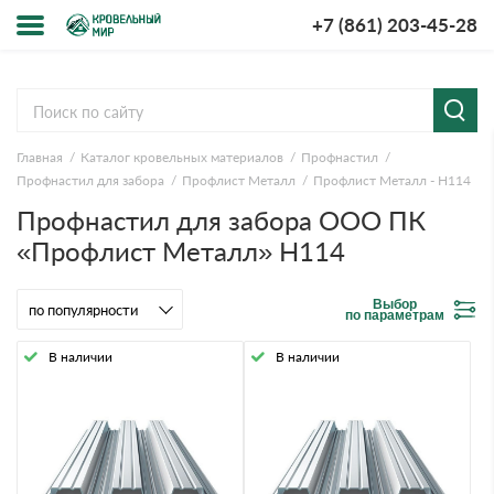
+7 (861) 203-45-28
Меню
О компании
Главная
Каталог кровельных материалов
Профнастил
Доставка и оплата
Профнастил для забора
Профлист Металл
Профлист Металл - Н114
Профнастил для забора ООО ПК
Вопросы-ответы
«Профлист Металл» Н114
Акции
Выбор
по параметрам
Контакты
В наличии
В наличии