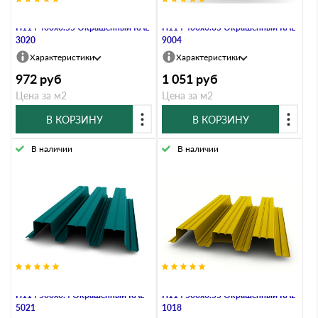
Профнастил Профлист-Металл
Профнастил Профлист-Металл
Н114 400х0.55 Окрашенный RAL
Н114 400х0.65 Окрашенный RAL
3020
9004
Характеристики
Характеристики
972
руб
1 051
руб
Цена за м2
Цена за м2
В КОРЗИНУ
В КОРЗИНУ
В наличии
В наличии
Профнастил Профлист-Металл
Профнастил Профлист-Металл
Н114 500х0.4 Окрашенный RAL
Н114 500х0.55 Окрашенный RAL
5021
1018