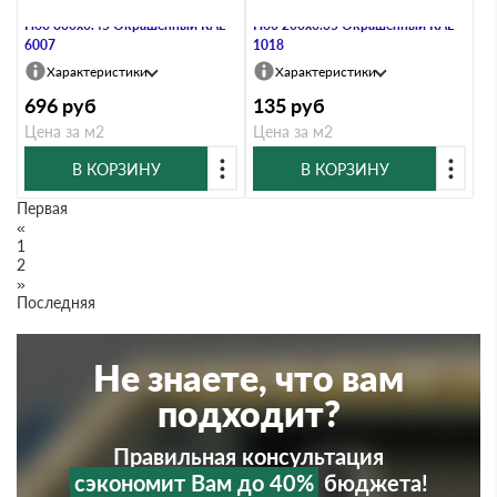
Профнастил Профлист-Металл
Профнастил Профлист-Металл
Н60 800х0.45 Окрашенный RAL
Н60 200х0.35 Окрашенный RAL
6007
1018
Характеристики
Характеристики
696
руб
135
руб
Цена за м2
Цена за м2
В КОРЗИНУ
В КОРЗИНУ
Первая
«
1
2
»
Последняя
Не знаете, что вам
подходит?
Правильная консультация
сэкономит Вам до 40%
бюджета!