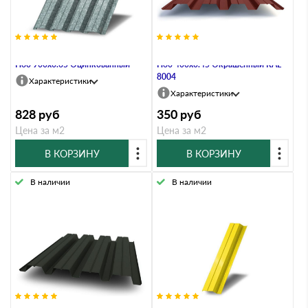
Профнастил Профлист-Металл
Профнастил Профлист-Металл
Н60 900х0.65 Оцинкованный
Н60 400х0.45 Окрашенный RAL
8004
Характеристики
Характеристики
828
руб
350
руб
Цена за м2
Цена за м2
В КОРЗИНУ
В КОРЗИНУ
В наличии
В наличии