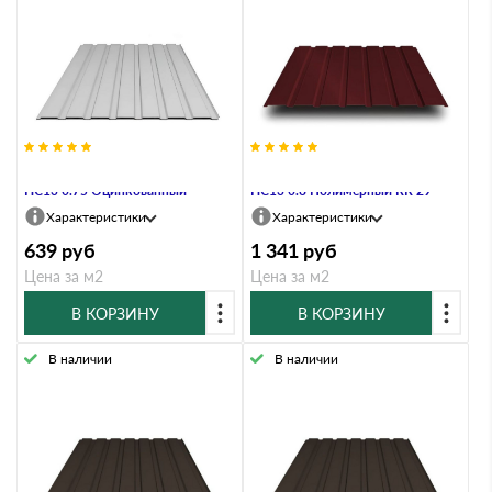
Профнастил Профлист-Металл
Профнастил Профлист-Металл
HC13 0.75 Оцинкованный
HC13 0.8 Полимерный RR 29
Характеристики
Характеристики
639
руб
1 341
руб
Цена за м2
Цена за м2
В КОРЗИНУ
В КОРЗИНУ
В наличии
В наличии