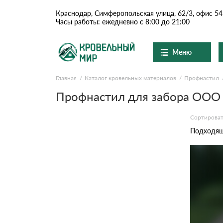
Краснодар, Симферопольская улица, 62/3, офис 54
Часы работы: ежедневно с 8:00 до 21:00
Меню
Главная
Каталог кровельных материалов
Профнастил
Ондулин и шифер
О компании
Доставка и оплата
Профнастил для забора ООО
Вопросы-ответы
Цементно-песчаная чер
Акции
Сортироват
Контакты
Подходящи
Сланцевая кровля
Доборные элементы
Ондулин