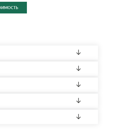
ТОИМОСТЬ
ленный товар был ненадлежащего качества,
ортную накладную.
редает заявку нашему логисту для оценки
 8:00-21:00.