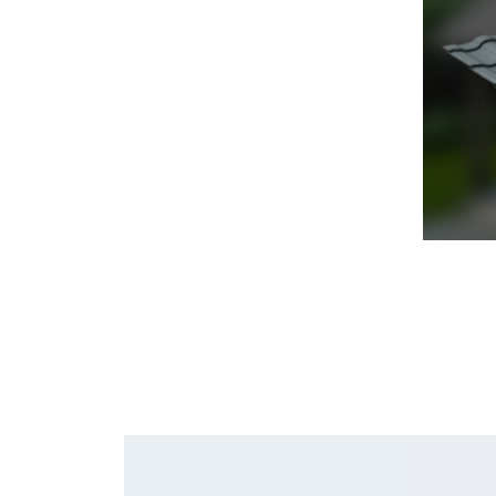
Черепица Он
Шифер
Шифер плос
Шифер 7-вол