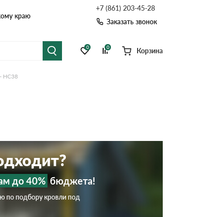
+7 (861) 203-45-28
кому краю
Заказать звонок
0
0
Корзина
- НС38
я черепица
Рулонная кровля
цементная черепица
Фальцевая кровля
точные системы
Софиты
подходит?
ам до 40%
бюджета!
ию по подбору кровли под
Комплектующие д