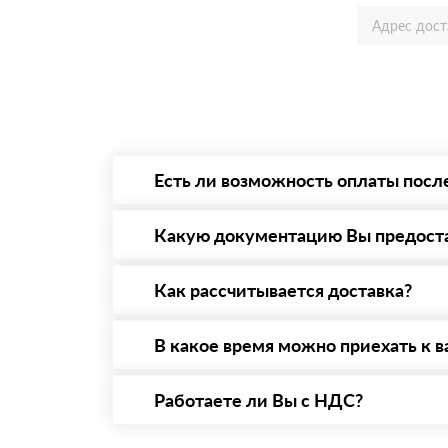
Есть ли возможность оплаты посл
Да. Самый распространенный способ оплаты 
то Вы вправе от него отказаться.
Какую документацию Вы предост
С каждой товарной позицией мы предоставл
Как рассчитывается доставка?
После оформления заявки с Вами свяжется п
стоимости и сроков доставки, которые впос
В какое время можно приехать к в
Вы можете приехать к нам в офис по адресу:
Работаете ли Вы с НДС?
Да, мы работаем с НДС 20% — то есть на о