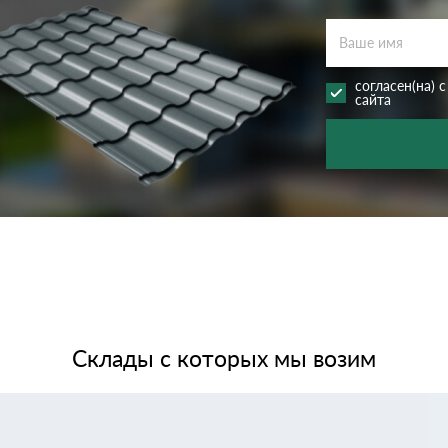
дулин
Ондулин Смарт
согласен(на) 
сайта
кий
Шифер для грядок
новой
Склады с которых мы возим