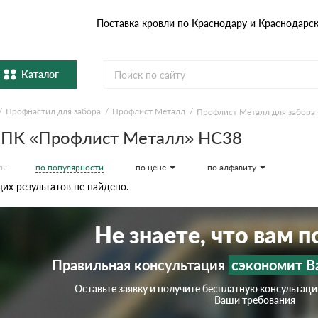
Поставка кровли по Краснодару и Краснодарс
Каталог
Профнастил для забора
Профлист Металл
Профлист Металл для забора 
Металлочерепица
Гибка
 ПК «Профлист Металл» НС38
Натуральная керамическая
епица
Фибро
черепица
по популярности
по цене
по алфавиту
ь:
х результатов не найдено.
Профнастил и штакетник
Водос
Не знаете, что вам 
Комплектующие
Правильная консультация
сэкономит В
Оставьте заявку и получите бесплатную консультац
Ваши требования