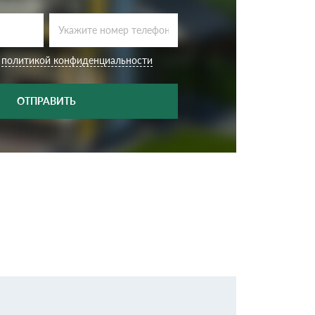
Ондутисс
Ондулина
с
политикой конфиденциальности
Шифер волновой
Шифер 8-волново
ОТПРАВИТЬ