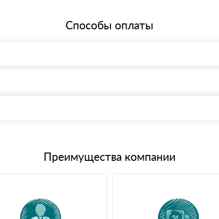
Способы оплаты
, возможна через системы электронных платежей.
иема материала после проверки качества и количества заказанного
15 и не более 19 символов
е номенклатуру товара, количество. После оплаты осуществляется 
щим банковским картам
Преимущества компании