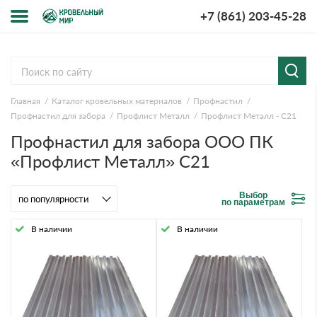
+7 (861) 203-45-28
Меню
О компании
Главная
Каталог кровельных материалов
Профнастил
Доставка и оплата
Профнастил для забора
Профлист Металл
Профлист Металл - С21
Профнастил для забора ООО ПК
Вопросы-ответы
«Профлист Металл» С21
Акции
Выбор
по параметрам
Контакты
В наличии
В наличии