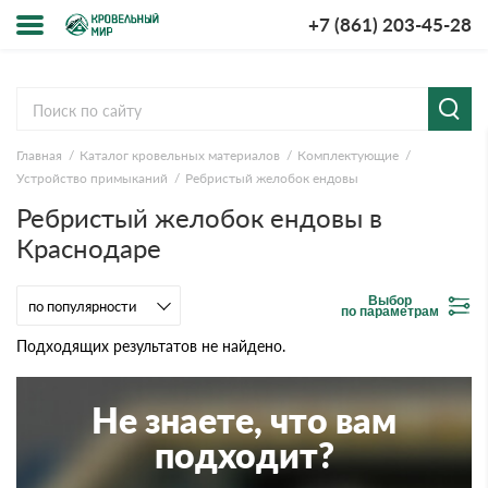
+7 (861) 203-45-28
Меню
О компании
Главная
Каталог кровельных материалов
Комплектующие
Доставка и оплата
Устройство примыканий
Ребристый желобок ендовы
Ребристый желобок ендовы в
Вопросы-ответы
Краснодаре
Акции
Выбор
по параметрам
Контакты
Подходящих результатов не найдено.
Не знаете, что вам
подходит?